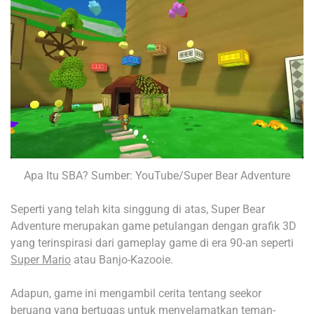
Apa Itu SBA? Sumber: YouTube/Super Bear Adventure
Seperti yang telah kita singgung di atas, Super Bear
Adventure merupakan game petulangan dengan grafik 3D
yang terinspirasi dari gameplay game di era 90-an seperti
Super Mario
atau Banjo-Kazooie.
Adapun, game ini mengambil cerita tentang seekor
beruang yang bertugas untuk menyelamatkan teman-