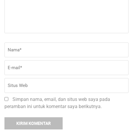
Nama
*
E-
Si
ma
W
Simpan nama, email, dan situs web saya pada
peramban ini untuk komentar saya berikutnya.