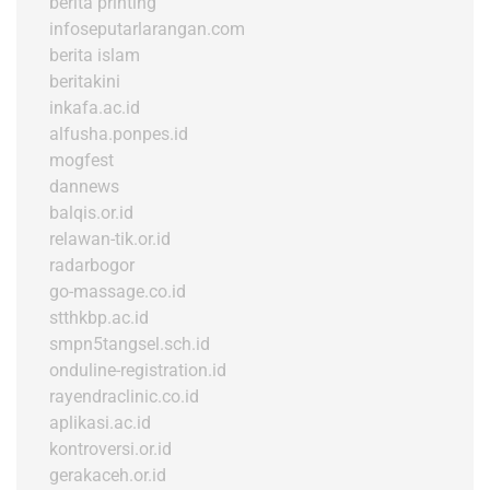
berita printing
infoseputarlarangan.com
berita islam
beritakini
inkafa.ac.id
alfusha.ponpes.id
mogfest
dannews
balqis.or.id
relawan-tik.or.id
radarbogor
go-massage.co.id
stthkbp.ac.id
smpn5tangsel.sch.id
onduline-registration.id
rayendraclinic.co.id
aplikasi.ac.id
kontroversi.or.id
gerakaceh.or.id