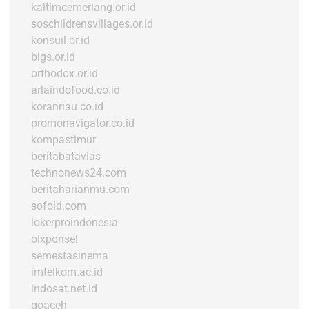
kaltimcemerlang.or.id
soschildrensvillages.or.id
konsuil.or.id
bigs.or.id
orthodox.or.id
arlaindofood.co.id
koranriau.co.id
promonavigator.co.id
kompastimur
beritabatavias
technonews24.com
beritaharianmu.com
sofold.com
lokerproindonesia
olxponsel
semestasinema
imtelkom.ac.id
indosat.net.id
goaceh