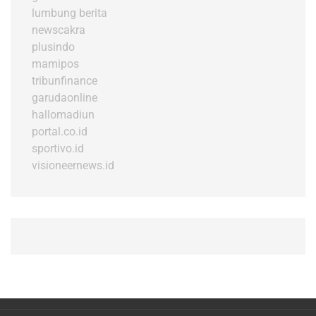
lumbung berita
newscakra
plusindo
mamipos
tribunfinance
garudaonline
hallomadiun
portal.co.id
sportivo.id
visioneernews.id