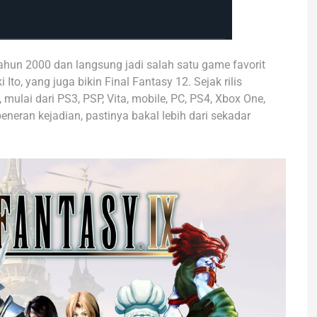
n tahun 2000 dan langsung jadi salah satu game favorit
Ito, yang juga bikin Final Fantasy 12. Sejak rilis
 mulai dari PS3, PSP, Vita, mobile, PC, PS4, Xbox One,
eneran kejadian, pastinya bakal lebih dari sekadar