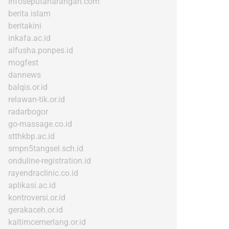
infoseputarlarangan.com
berita islam
beritakini
inkafa.ac.id
alfusha.ponpes.id
mogfest
dannews
balqis.or.id
relawan-tik.or.id
radarbogor
go-massage.co.id
stthkbp.ac.id
smpn5tangsel.sch.id
onduline-registration.id
rayendraclinic.co.id
aplikasi.ac.id
kontroversi.or.id
gerakaceh.or.id
kaltimcemerlang.or.id