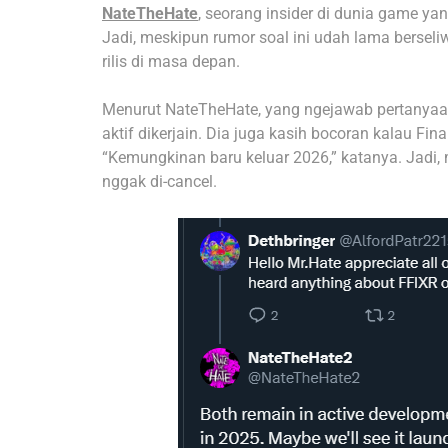
NateTheHate
, seorang insider di dunia game ya
Jadi, meskipun rumor soal ini udah lama berseli
rilis di masa depan.
Menurut NateTheHate, yang ngejawab pertanyaan
aktif dikerjain. Dia juga kasih bocoran kalau Fi
“Kemungkinan baru keluar 2026,” katanya. Jadi, 
nggak di-cancel.