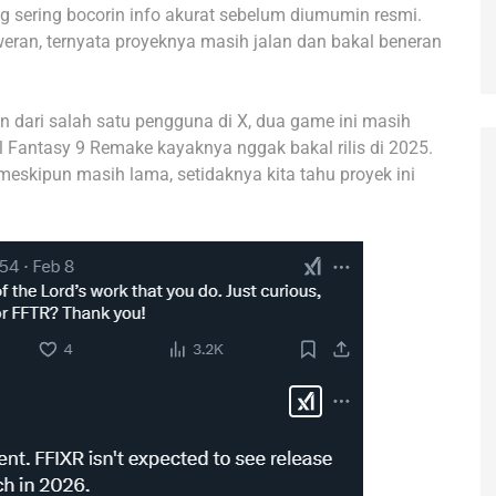
ng sering bocorin info akurat sebelum diumumin resmi.
weran, ternyata proyeknya masih jalan dan bakal beneran
 dari salah satu pengguna di X, dua game ini masih
nal Fantasy 9 Remake kayaknya nggak bakal rilis di 2025.
meskipun masih lama, setidaknya kita tahu proyek ini