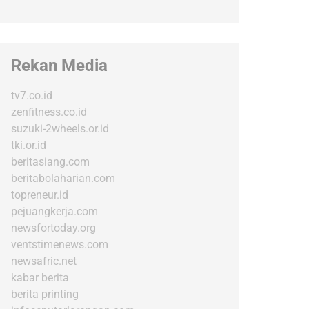
Rekan Media
tv7.co.id
zenfitness.co.id
suzuki-2wheels.or.id
tki.or.id
beritasiang.com
beritabolaharian.com
topreneur.id
pejuangkerja.com
newsfortoday.org
ventstimenews.com
newsafric.net
kabar berita
berita printing