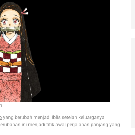
m
o
yang berubah menjadi iblis setelah keluarganya
Perubahan ini menjadi titik awal perjalanan panjang yang