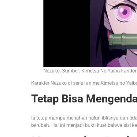
Nezuko. Sumber: Kimetsu No Yaiba Fando
Karakter Nezuko di serial anime
Kimetsu no Yaib
Tetap Bisa Mengendal
Ia tetap mampu menahan naluri iblisnya dan ti
berubah. Hal ini menjadi bukti kuat bahwa sisi