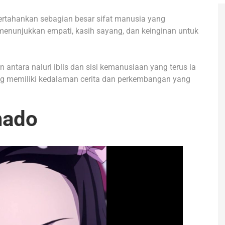
ertahankan sebagian besar sifat manusia yang
 menunjukkan empati, kasih sayang, dan keinginan untuk
ntara naluri iblis dan sisi kemanusiaan yang terus ia
ang memiliki kedalaman cerita dan perkembangan yang
mado