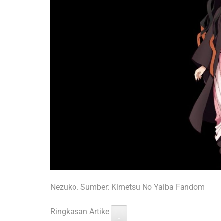
Nezuko. Sumber: Kimetsu No Yaiba Fandom
Ringkasan Artikel
−