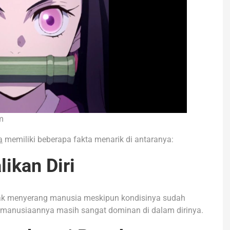
m
a
memiliki beberapa fakta menarik di antaranya:
ikan Diri
dak menyerang manusia meskipun kondisinya sudah
 kemanusiaannya masih sangat dominan di dalam dirinya.