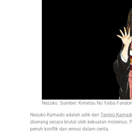
Nezuko. Sumber: Kimetsu No Yaiba Fando
Nezuko Kamado adalah adik dari
Tanjiro Kamad
diserang secara brutal oleh kekuatan misterius. 
penuh konflik dan emosi dalam cerita.