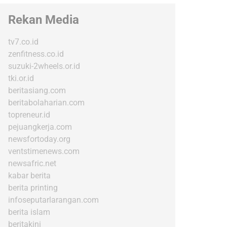
Rekan Media
tv7.co.id
zenfitness.co.id
suzuki-2wheels.or.id
tki.or.id
beritasiang.com
beritabolaharian.com
topreneur.id
pejuangkerja.com
newsfortoday.org
ventstimenews.com
newsafric.net
kabar berita
berita printing
infoseputarlarangan.com
berita islam
beritakini