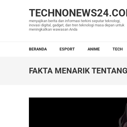
Lompat
ke
TECHNONEWS24.C
konten
menyajikan berita dan informasi terkini seputar teknologi,
(Tekan
inovasi digital, gadget, dan tren teknologi masa depan untuk
meningkatkan wawasan Anda
Enter)
BERANDA
ESPORT
ANIME
TECH
FAKTA MENARIK TENTANG