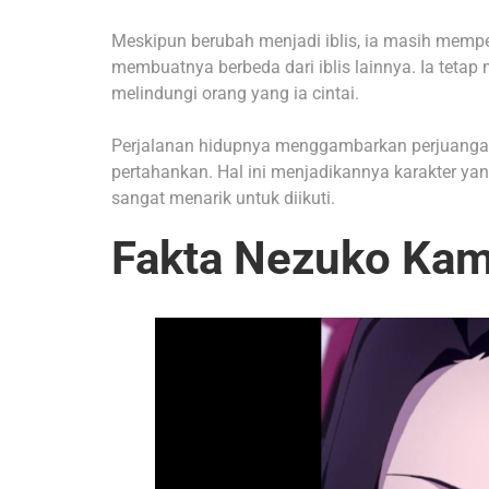
Meskipun berubah menjadi iblis, ia masih memp
membuatnya berbeda dari iblis lainnya. Ia tetap
melindungi orang yang ia cintai.
Perjalanan hidupnya menggambarkan perjuangan a
pertahankan. Hal ini menjadikannya karakter y
sangat menarik untuk diikuti.
Fakta Nezuko Ka