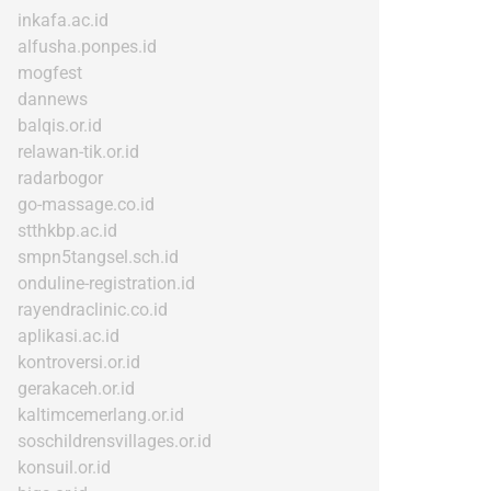
inkafa.ac.id
alfusha.ponpes.id
mogfest
dannews
balqis.or.id
relawan-tik.or.id
radarbogor
go-massage.co.id
stthkbp.ac.id
smpn5tangsel.sch.id
onduline-registration.id
rayendraclinic.co.id
aplikasi.ac.id
kontroversi.or.id
gerakaceh.or.id
kaltimcemerlang.or.id
soschildrensvillages.or.id
konsuil.or.id