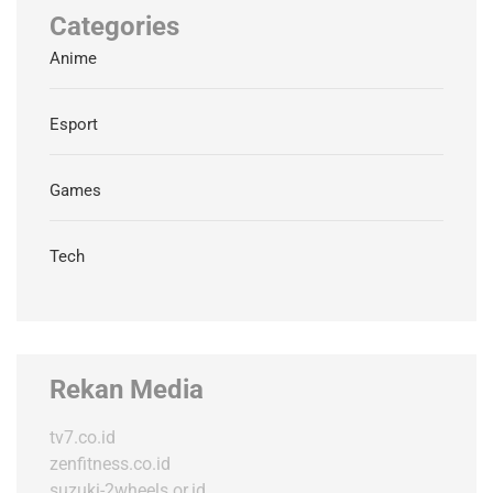
Categories
Anime
Esport
Games
Tech
Rekan Media
tv7.co.id
zenfitness.co.id
suzuki-2wheels.or.id