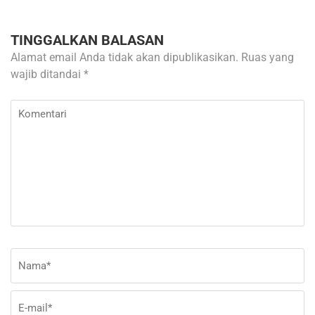
TINGGALKAN BALASAN
Alamat email Anda tidak akan dipublikasikan.
Ruas yang
wajib ditandai
*
Komentari
Nama
*
E-
Si
ma
W