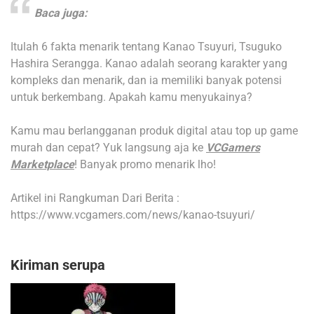
Baca juga:
Itulah 6 fakta menarik tentang Kanao Tsuyuri, Tsuguko
Hashira Serangga. Kanao adalah seorang karakter yang
kompleks dan menarik, dan ia memiliki banyak potensi
untuk berkembang. Apakah kamu menyukainya?
Kamu mau berlangganan produk digital atau top up game
murah dan cepat? Yuk langsung aja ke
VCGamers
Marketplace
! Banyak promo menarik lho!
Artikel ini Rangkuman Dari Berita :
https://www.vcgamers.com/news/kanao-tsuyuri/
Kiriman serupa