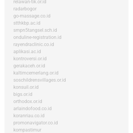
relawan-tik.or.id
radarbogor
go-massage.co.id
stthkbp.ac.id
smpn5tangsel.sch.id
onduline-registration.id
rayendraclinic.co.id
aplikasi.ac.id
kontroversi.or.id
gerakaceh.or.id
kaltimcemerlang.or.id
soschildrensvillages.or.id
konsuil.or.id
bigs.or.id
orthodox.or.id
arlaindofood.co.id
koranriau.co.id
promonavigator.co.id
kompastimur