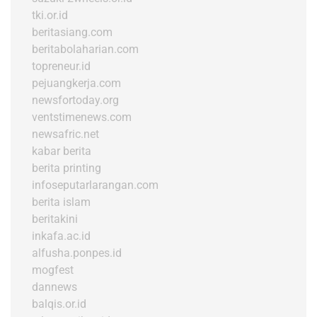
tki.or.id
beritasiang.com
beritabolaharian.com
topreneur.id
pejuangkerja.com
newsfortoday.org
ventstimenews.com
newsafric.net
kabar berita
berita printing
infoseputarlarangan.com
berita islam
beritakini
inkafa.ac.id
alfusha.ponpes.id
mogfest
dannews
balqis.or.id