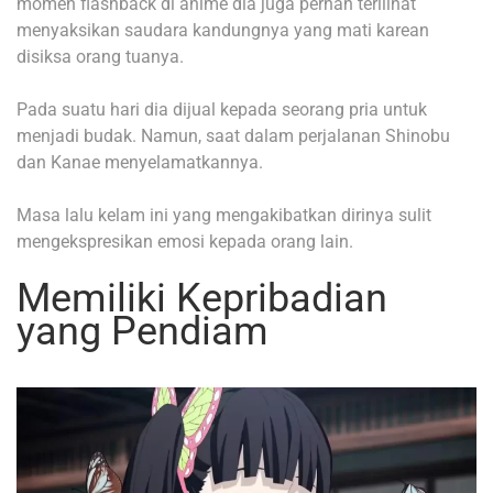
momen flashback di anime dia juga pernah terlilhat
menyaksikan saudara kandungnya yang mati karean
disiksa orang tuanya.
Pada suatu hari dia dijual kepada seorang pria untuk
menjadi budak. Namun, saat dalam perjalanan Shinobu
dan Kanae menyelamatkannya.
Masa lalu kelam ini yang mengakibatkan dirinya sulit
mengekspresikan emosi kepada orang lain.
Memiliki Kepribadian
yang Pendiam