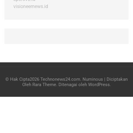
visioneernews.id
© Hak Cipta2026
Technonews24.com
.
Numinous | Diciptakan
Oleh
Rara Theme
. Ditenagai oleh
WordPress
.