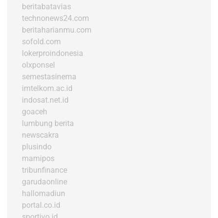
beritabatavias
technonews24.com
beritaharianmu.com
sofold.com
lokerproindonesia
olxponsel
semestasinema
imtelkom.ac.id
indosat.net.id
goaceh
lumbung berita
newscakra
plusindo
mamipos
tribunfinance
garudaonline
hallomadiun
portal.co.id
sportivo.id