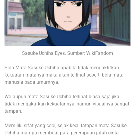
Sasuke Uchiha Eyes. Sumber: WikiFandom
Bola Mata Sasuke Uchiha apabila tidak mengaktifkan
kekuatan matanya maka akan terlihat seperti bola mata
manusia pada umumnya.
Walaupun mata Sasuke Uchiha terlihat biasa saja jika
tidak mengaktifkan kekuatannya, namun visualnya sangat
tampan.
Memiliki sifat yang cool, sejak kecil tatapan mata Sasuke
Uchiha mampu membuat para perempuan jatuh cinta