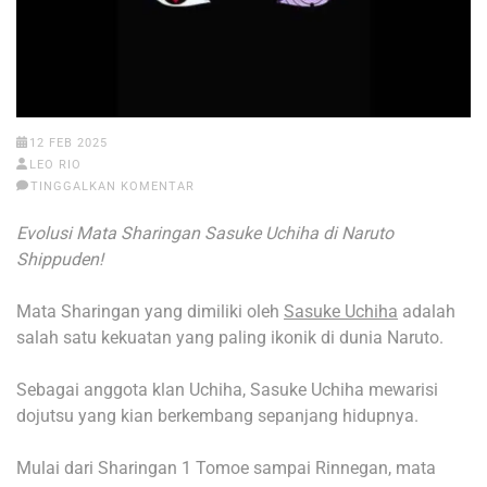
12 FEB 2025
LEO RIO
TINGGALKAN KOMENTAR
Evolusi Mata Sharingan Sasuke Uchiha di Naruto
Shippuden!
Mata Sharingan yang dimiliki oleh
Sasuke Uchiha
adalah
salah satu kekuatan yang paling ikonik di dunia Naruto.
Sebagai anggota klan Uchiha, Sasuke Uchiha mewarisi
dojutsu yang kian berkembang sepanjang hidupnya.
Mulai dari Sharingan 1 Tomoe sampai Rinnegan, mata