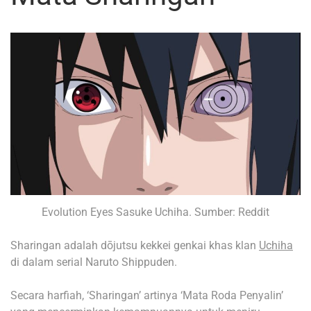
Evolution Eyes Sasuke Uchiha. Sumber: Reddit
Sharingan adalah dōjutsu kekkei genkai khas klan
Uchiha
di dalam serial Naruto Shippuden.
Secara harfiah, ‘Sharingan’ artinya ‘Mata Roda Penyalin’