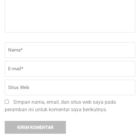
Nama
*
E-
Si
ma
W
Simpan nama, email, dan situs web saya pada
peramban ini untuk komentar saya berikutnya.