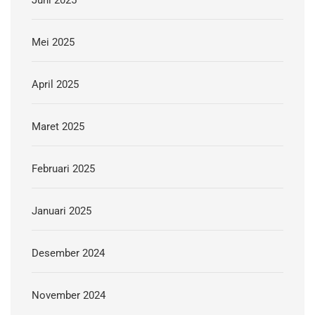
Mei 2025
April 2025
Maret 2025
Februari 2025
Januari 2025
Desember 2024
November 2024