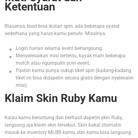
Ketentuan
Biasanya, buat bisa ikutan spin, ada beberapa syarat
sederhana yang harus kamu penuhi. Misalnya:
Login harian selama event berlangsung,
Menyelesaikan misi tertentu, kayak main beberapa
match atau ngumpulin poin event,
Pastiin kamu punya cukup tiket spin (kadang-kadang
tiket ini bisa didapetin secara gratis dengan nyelesaiin
misi).
Klaim Skin Ruby Kamu
Kalau kamu beruntung dan berhasil dapetin skin Ruby,
langsung aja klaim skin tersebut. Skin bakal otomatis
masuk ke inventory MLBB kamu, dan kamu bisa langsung