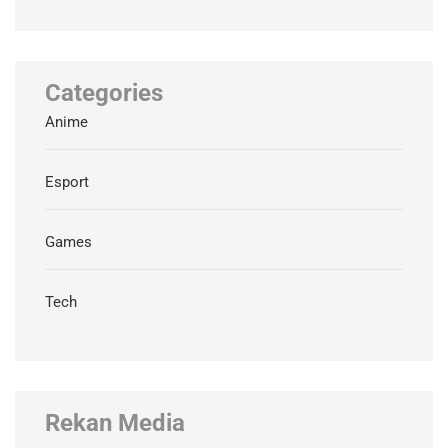
Categories
Anime
Esport
Games
Tech
Rekan Media