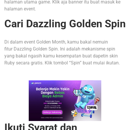
halaman utama game. Klik aja banner itu buat masuk ke
halaman event.
Cari Dazzling Golden Spin
Di dalam event Golden Month, kamu bakal nemuin
fitur Dazzling Golden Spin. Ini adalah mekanisme spin
yang bakal ngasih kamu kesempatan buat dapetin skin
Ruby secara gratis. Klik tombol “Spin” buat mulai ikutan.
Ikuti Syarat dan