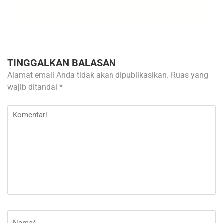
TINGGALKAN BALASAN
Alamat email Anda tidak akan dipublikasikan.
Ruas yang
wajib ditandai
*
Komentari
Nama
*
E-
Si