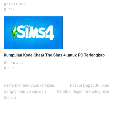
14 APR 2025
JACK
Kumpulan Kode Cheat The Sims 4 untuk PC Terlengkap
3 FEB 2026
JACK
Navigasi
Fakta Menarik Sosuke Aizen,
Pascol Dapat Julukan
pos
Sang Villain Jenius dari
Keratua, Begini Kronologinya!
Bleach