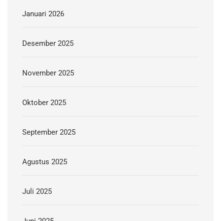
Januari 2026
Desember 2025
November 2025
Oktober 2025
September 2025
Agustus 2025
Juli 2025
Juni 2025