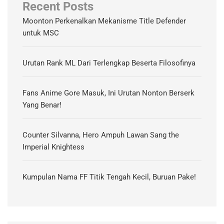
Recent Posts
Moonton Perkenalkan Mekanisme Title Defender
untuk MSC
Urutan Rank ML Dari Terlengkap Beserta Filosofinya
Fans Anime Gore Masuk, Ini Urutan Nonton Berserk
Yang Benar!
Counter Silvanna, Hero Ampuh Lawan Sang the
Imperial Knightess
Kumpulan Nama FF Titik Tengah Kecil, Buruan Pake!