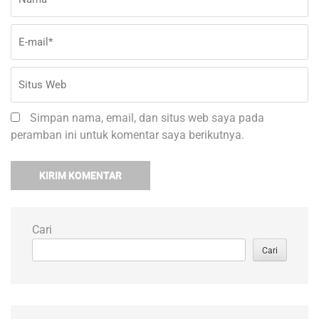
ma
W
Simpan nama, email, dan situs web saya pada
peramban ini untuk komentar saya berikutnya.
Cari
Cari