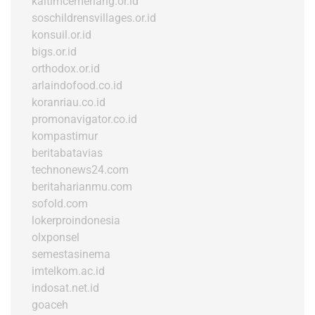
kaltimcemerlang.or.id
soschildrensvillages.or.id
konsuil.or.id
bigs.or.id
orthodox.or.id
arlaindofood.co.id
koranriau.co.id
promonavigator.co.id
kompastimur
beritabatavias
technonews24.com
beritaharianmu.com
sofold.com
lokerproindonesia
olxponsel
semestasinema
imtelkom.ac.id
indosat.net.id
goaceh