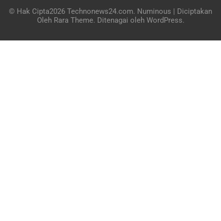
© Hak Cipta2026
Technonews24.com
.
Numinous | Diciptakan
Oleh
Rara Theme
. Ditenagai oleh
WordPress
.