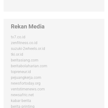
Rekan Media
tv7.co.id
zenfitness.co.id
suzuki-2wheels.or.id
tki.or.id
beritasiang.com
beritabolaharian.com
topreneur.id
pejuangkerja.com
newsfortoday.org
ventstimenews.com
newsafric.net
kabar berita
berita printing