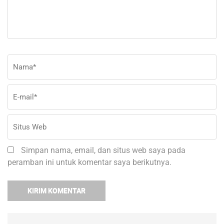
Nama
*
E-
Si
ma
W
Simpan nama, email, dan situs web saya pada
peramban ini untuk komentar saya berikutnya.