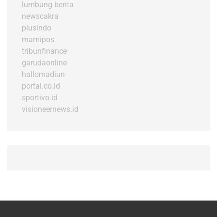
lumbung berita
newscakra
plusindo
mamipos
tribunfinance
garudaonline
hallomadiun
portal.co.id
sportivo.id
visioneernews.id