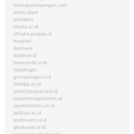
infoseputarlarangan.com
berita islam
beritakini
inkafa.ac.id
alfusha.ponpes.id
mogfest
dannews
balqis.or.id
relawan-tik.or.id
radarbogor
go-massage.co.id
stthkbp.ac.id
smpn5tangsel.sch.id
onduline-registration.id
rayendraclinic.co.id
aplikasi.ac.id
kontroversi.or.id
gerakaceh.or.id