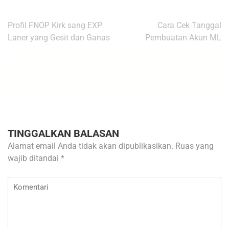
Navigasi
Profil FNOP Kirk sang EXP
Cara Cek Tanggal
pos
Laner yang Gesit dan Ganas
Pembuatan Akun ML
TINGGALKAN BALASAN
Alamat email Anda tidak akan dipublikasikan.
Ruas yang
wajib ditandai
*
Komentari