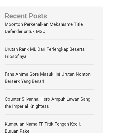
Recent Posts
Moonton Perkenalkan Mekanisme Title
Defender untuk MSC
Urutan Rank ML Dari Terlengkap Beserta
Filosofinya
Fans Anime Gore Masuk, Ini Urutan Nonton
Berserk Yang Benar!
Counter Silvanna, Hero Ampuh Lawan Sang
the Imperial Knightess
Kumpulan Nama FF Titik Tengah Kecil,
Buruan Pake!