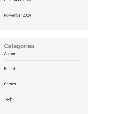
Desember 2024
November 2024
Categories
Anime
Esport
Games
Tech