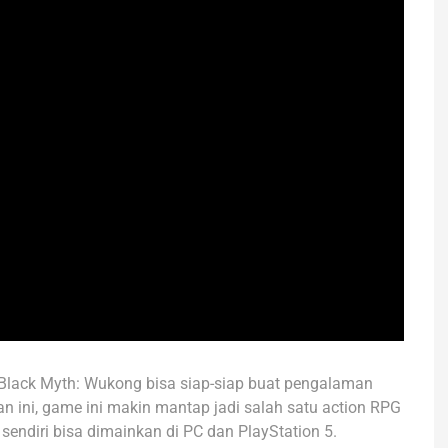
Black Myth: Wukong bisa siap-siap buat pengalaman
 ini, game ini makin mantap jadi salah satu action RPG
sendiri bisa dimainkan di PC dan PlayStation 5.