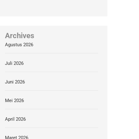
Archives
Agustus 2026
Juli 2026
Juni 2026
Mei 2026
April 2026
Maret 2026