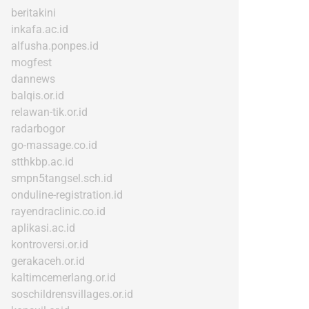
beritakini
inkafa.ac.id
alfusha.ponpes.id
mogfest
dannews
balqis.or.id
relawan-tik.or.id
radarbogor
go-massage.co.id
stthkbp.ac.id
smpn5tangsel.sch.id
onduline-registration.id
rayendraclinic.co.id
aplikasi.ac.id
kontroversi.or.id
gerakaceh.or.id
kaltimcemerlang.or.id
soschildrensvillages.or.id