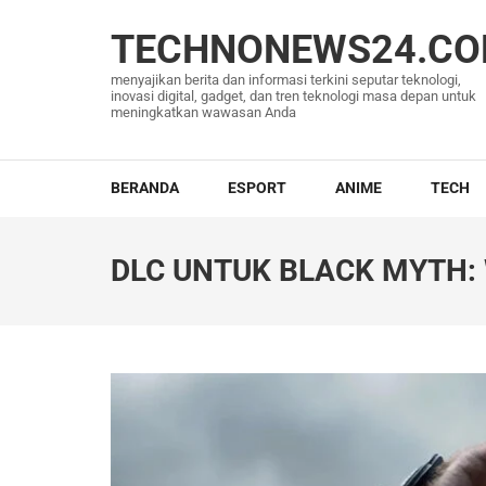
Lompat
ke
TECHNONEWS24.C
konten
menyajikan berita dan informasi terkini seputar teknologi,
(Tekan
inovasi digital, gadget, dan tren teknologi masa depan untuk
meningkatkan wawasan Anda
Enter)
BERANDA
ESPORT
ANIME
TECH
DLC UNTUK BLACK MYTH: