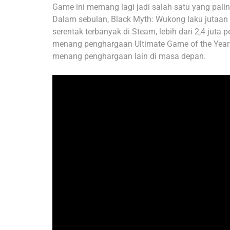
Game ini memang lagi jadi salah satu yang paling
Dalam sebulan, Black Myth: Wukong laku jutaan 
serentak terbanyak di Steam, lebih dari 2,4 juta 
menang penghargaan Ultimate Game of the Year 
menang penghargaan lain di masa depan.