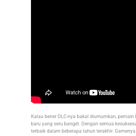
Kalau bener DLC-nya bakal diumumkan, pemain 
baru yang seru banget. Dengan semua kesuksesan
terbaik dalam beberapa tahun terakhir. Gamenya 