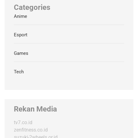
Categories
Anime
Esport
Games
Tech
Rekan Media
tv7.co.id
zenfitness.co.id
suzuki-2wheels.or.id