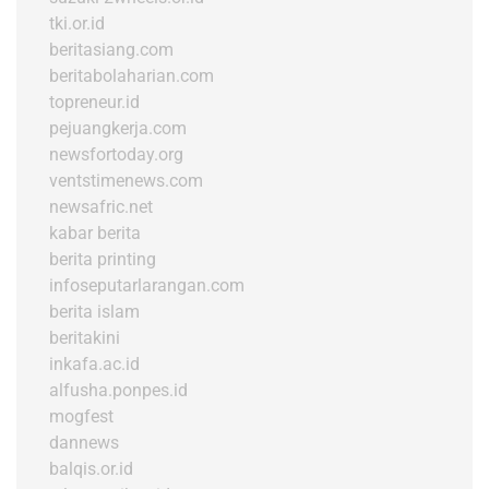
tki.or.id
beritasiang.com
beritabolaharian.com
topreneur.id
pejuangkerja.com
newsfortoday.org
ventstimenews.com
newsafric.net
kabar berita
berita printing
infoseputarlarangan.com
berita islam
beritakini
inkafa.ac.id
alfusha.ponpes.id
mogfest
dannews
balqis.or.id