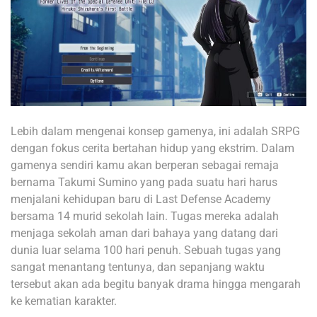
Lebih dalam mengenai konsep gamenya, ini adalah SRPG
dengan fokus cerita bertahan hidup yang ekstrim. Dalam
gamenya sendiri kamu akan berperan sebagai remaja
bernama Takumi Sumino yang pada suatu hari harus
menjalani kehidupan baru di Last Defense Academy
bersama 14 murid sekolah lain. Tugas mereka adalah
menjaga sekolah aman dari bahaya yang datang dari
dunia luar selama 100 hari penuh. Sebuah tugas yang
sangat menantang tentunya, dan sepanjang waktu
tersebut akan ada begitu banyak drama hingga mengarah
ke kematian karakter.