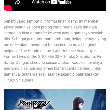
Seperti yang sempat diinformasikan, demo ini memberi
akses penuh ke porsi prolog yang mana save datanya
kemudian bisa ditransfer ke versi penuh gamenya setelah
rilis. Sebagai pengumuman tambahan, setiap pemain yang
pre-order akan mendapat bonus berupa novel original
berjudul “The Hundred Line: Last Defense Academy –
Former Lives of the SDU: File 03 – Hiruko Shizuhara’s First
Battle. Dengan skenario sesuai arahan Kodaka, novelnya
terutama bisa jadi suplemen konten cerita penting untuk
gamenya, terutama soal latar belakang dibalik karakter
Hiruko Shizuhara.