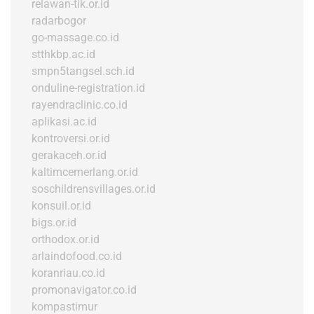
relawan-tik.or.id
radarbogor
go-massage.co.id
stthkbp.ac.id
smpn5tangsel.sch.id
onduline-registration.id
rayendraclinic.co.id
aplikasi.ac.id
kontroversi.or.id
gerakaceh.or.id
kaltimcemerlang.or.id
soschildrensvillages.or.id
konsuil.or.id
bigs.or.id
orthodox.or.id
arlaindofood.co.id
koranriau.co.id
promonavigator.co.id
kompastimur