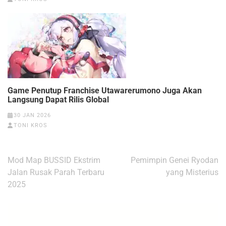
Game Penutup Franchise Utawarerumono Juga Akan
Langsung Dapat Rilis Global
30 JAN 2026
TONI KROS
Navigasi
Mod Map BUSSID Ekstrim
Pemimpin Genei Ryodan
pos
Jalan Rusak Parah Terbaru
yang Misterius
2025