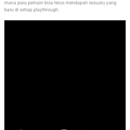
mana para pemain bisa terus mendapati sesuatu yang
baru di setiap playthrough.