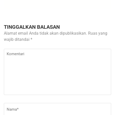
TINGGALKAN BALASAN
Alamat email Anda tidak akan dipublikasikan.
Ruas yang
wajib ditandai
*
Komentari
Nama
*
E-
Si
ma
W