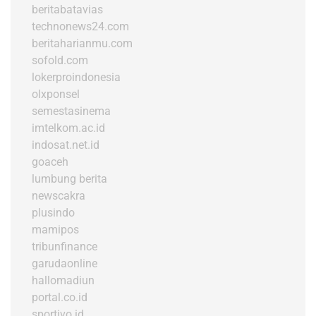
beritabatavias
technonews24.com
beritaharianmu.com
sofold.com
lokerproindonesia
olxponsel
semestasinema
imtelkom.ac.id
indosat.net.id
goaceh
lumbung berita
newscakra
plusindo
mamipos
tribunfinance
garudaonline
hallomadiun
portal.co.id
sportivo.id