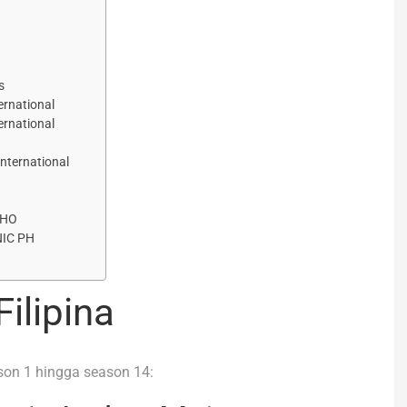
s
ernational
ernational
nternational
CHO
NIC PH
ilipina
ason 1 hingga season 14: