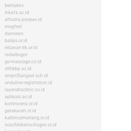
beritakini
inkafa.ac.id
alfusha.ponpes.id
mogfest
dannews
balqis.or.id
relawan-tik.or.id
radarbogor
go-massage.co.id
stthkbp.ac.id
smpn5tangsel.sch.id
onduline-registration.id
rayendraclinic.co.id
aplikasi.ac.id
kontroversi.or.id
gerakaceh.or.id
kaltimcemerlang.or.id
soschildrensvillages.or.id