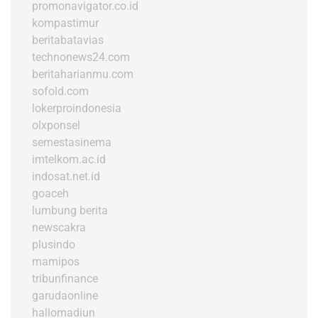
promonavigator.co.id
kompastimur
beritabatavias
technonews24.com
beritaharianmu.com
sofold.com
lokerproindonesia
olxponsel
semestasinema
imtelkom.ac.id
indosat.net.id
goaceh
lumbung berita
newscakra
plusindo
mamipos
tribunfinance
garudaonline
hallomadiun