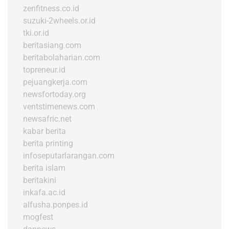
zenfitness.co.id
suzuki-2wheels.or.id
tki.or.id
beritasiang.com
beritabolaharian.com
topreneur.id
pejuangkerja.com
newsfortoday.org
ventstimenews.com
newsafric.net
kabar berita
berita printing
infoseputarlarangan.com
berita islam
beritakini
inkafa.ac.id
alfusha.ponpes.id
mogfest