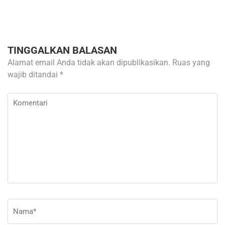
TINGGALKAN BALASAN
Alamat email Anda tidak akan dipublikasikan.
Ruas yang
wajib ditandai
*
Komentari
Nama
*
E-
Si
ma
W