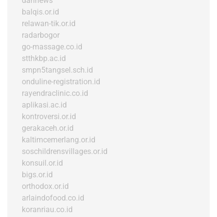
dannews
balqis.or.id
relawan-tik.or.id
radarbogor
go-massage.co.id
stthkbp.ac.id
smpn5tangsel.sch.id
onduline-registration.id
rayendraclinic.co.id
aplikasi.ac.id
kontroversi.or.id
gerakaceh.or.id
kaltimcemerlang.or.id
soschildrensvillages.or.id
konsuil.or.id
bigs.or.id
orthodox.or.id
arlaindofood.co.id
koranriau.co.id