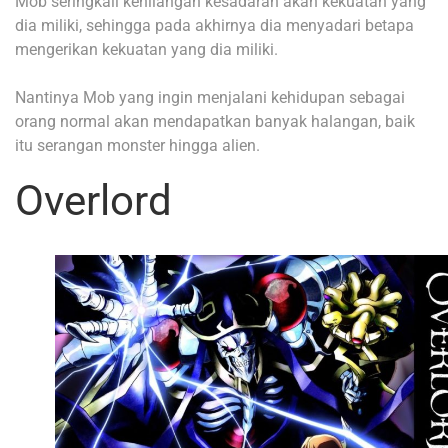
Mob seringkali kehilangan kesadaran akan kekuatan yang
dia miliki, sehingga pada akhirnya dia menyadari betapa
mengerikan kekuatan yang dia miliki.
Nantinya Mob yang ingin menjalani kehidupan sebagai
orang normal akan mendapatkan banyak halangan, baik
itu serangan monster hingga alien.
Overlord