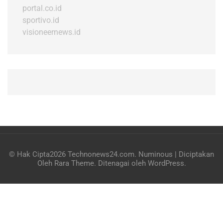
portal.co.id
sportivo.id
visioneernews.id
© Hak Cipta2026
Technonews24.com
.
Numinous | Diciptakan
Oleh
Rara Theme
. Ditenagai oleh
WordPress
.