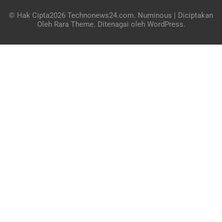
© Hak Cipta2026
Technonews24.com
.
Numinous | Diciptakan
Oleh
Rara Theme
. Ditenagai oleh
WordPress
.