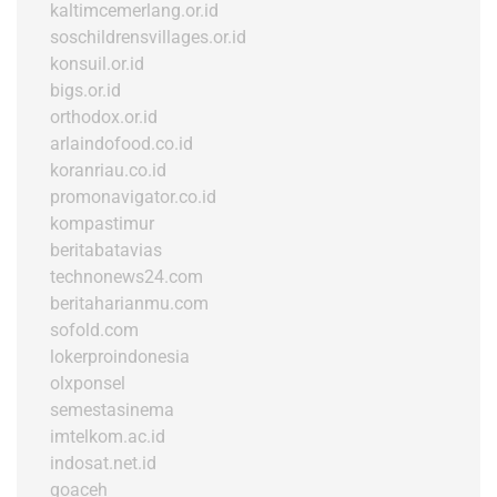
kaltimcemerlang.or.id
soschildrensvillages.or.id
konsuil.or.id
bigs.or.id
orthodox.or.id
arlaindofood.co.id
koranriau.co.id
promonavigator.co.id
kompastimur
beritabatavias
technonews24.com
beritaharianmu.com
sofold.com
lokerproindonesia
olxponsel
semestasinema
imtelkom.ac.id
indosat.net.id
goaceh