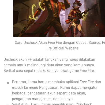
Cara Uncheck Akun Free Fire dengan Cepat . Source: F
Fire Official Website
Uncheck akun FF adalah langkah yang harus dilakukan
pemain untuk melindungi data akun yang kamu punya.
Berikut cara cepat melakukannya lewat game Free Fire:
Pertama, kamu harus membuka aplikasi Free Fire dan
masuk ke menu Pengaturan. Kamu dapat mengatur
berbagai pengaturan akun seperti data akun,
pengaturan manajemen, dan lainnya.
Setelah itu, kamu harus memilih menu “Uncheck