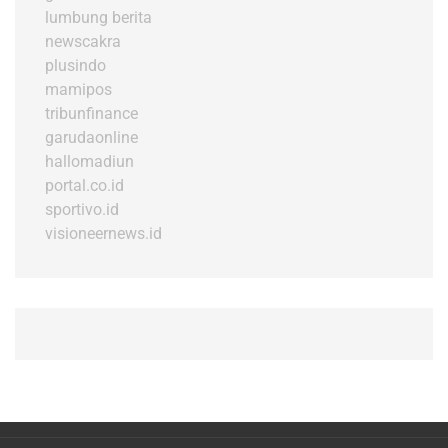
lumbung berita
newscakra
plusindo
mamipos
tribunfinance
garudaonline
hallomadiun
portal.co.id
sportivo.id
visioneernews.id