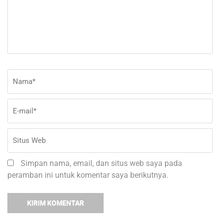
Nama
*
E-
Si
ma
W
Simpan nama, email, dan situs web saya pada
peramban ini untuk komentar saya berikutnya.