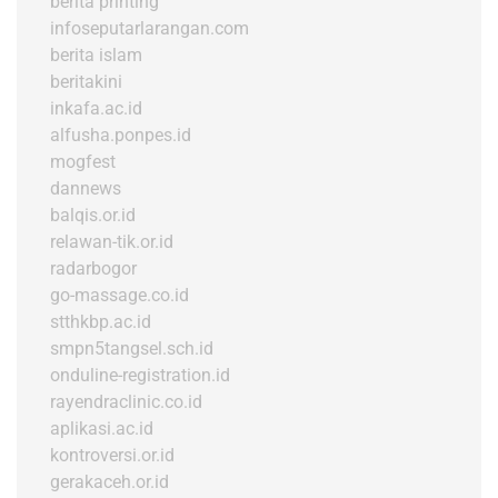
berita printing
infoseputarlarangan.com
berita islam
beritakini
inkafa.ac.id
alfusha.ponpes.id
mogfest
dannews
balqis.or.id
relawan-tik.or.id
radarbogor
go-massage.co.id
stthkbp.ac.id
smpn5tangsel.sch.id
onduline-registration.id
rayendraclinic.co.id
aplikasi.ac.id
kontroversi.or.id
gerakaceh.or.id