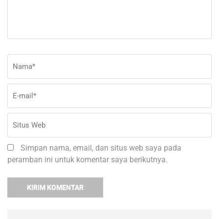
Nama
*
E-
Si
ma
W
Simpan nama, email, dan situs web saya pada
peramban ini untuk komentar saya berikutnya.