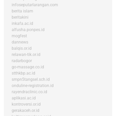
infoseputarlarangan.com
berita islam
beritakini
inkafa.ac.id
alfusha.ponpes.id
mogfest
dannews
balqis.or.id
relawan-tik.or.id
radarbogor
go-massage.co.id
stthkbp.ac.id
smpn5tangsel.sch.id
onduline-registration.id
rayendraclinic.co.id
aplikasi.ac.id
kontroversi.or.id
gerakaceh.or.id