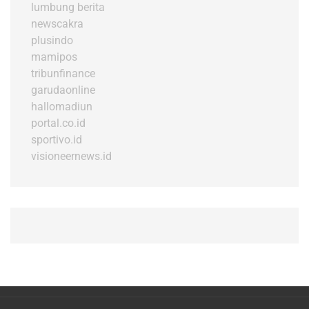
lumbung berita
newscakra
plusindo
mamipos
tribunfinance
garudaonline
hallomadiun
portal.co.id
sportivo.id
visioneernews.id