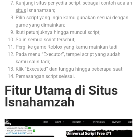
Kunjungi situs penyedia script, sebagai contoh adalah
situs
Isnahamzah;
Pilih script yang ingin kamu gunakan sesuai dengan
game yang dimainkan;
Ikuti petunjuknya hingga muncul script;
Salin semua script tersebut;
Pergi ke game Roblox yang kamu mainkan tadi;
Pada menu “Executor”, tempel script yang sudah
kamu salin tadi;
Klik “Executed” dan tunggu hingga beberapa saat;
Pemasangan script selesai.
Fitur Utama di Situs
Isnahamzah