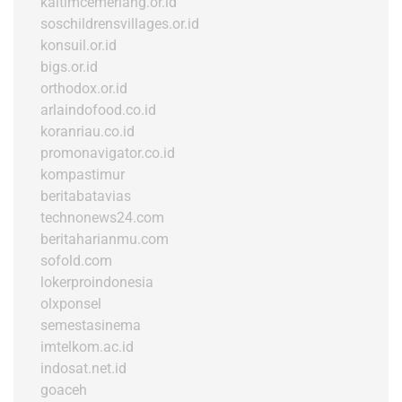
kaltimcemerlang.or.id
soschildrensvillages.or.id
konsuil.or.id
bigs.or.id
orthodox.or.id
arlaindofood.co.id
koranriau.co.id
promonavigator.co.id
kompastimur
beritabatavias
technonews24.com
beritaharianmu.com
sofold.com
lokerproindonesia
olxponsel
semestasinema
imtelkom.ac.id
indosat.net.id
goaceh