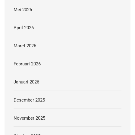
Mei 2026
April 2026
Maret 2026
Februari 2026
Januari 2026
Desember 2025
November 2025