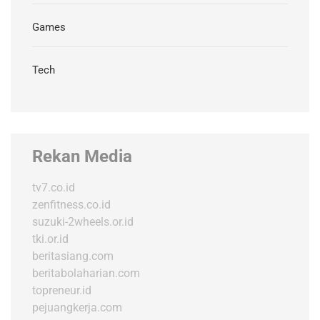
Games
Tech
Rekan Media
tv7.co.id
zenfitness.co.id
suzuki-2wheels.or.id
tki.or.id
beritasiang.com
beritabolaharian.com
topreneur.id
pejuangkerja.com