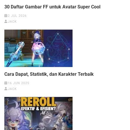
30 Daftar Gambar FF untuk Avatar Super Cool
2 JUL 2026
JACK
Cara Dapat, Statistik, dan Karakter Terbaik
16 JUN 2025
JACK