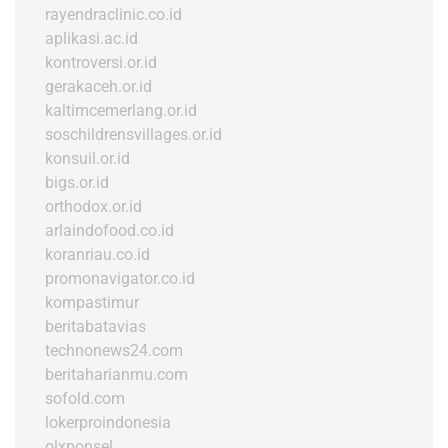
rayendraclinic.co.id
aplikasi.ac.id
kontroversi.or.id
gerakaceh.or.id
kaltimcemerlang.or.id
soschildrensvillages.or.id
konsuil.or.id
bigs.or.id
orthodox.or.id
arlaindofood.co.id
koranriau.co.id
promonavigator.co.id
kompastimur
beritabatavias
technonews24.com
beritaharianmu.com
sofold.com
lokerproindonesia
olxponsel