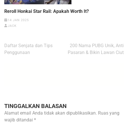
Reroll Honkai Star Rail: Apakah Worth It?
14 JAN 2025
JACK
Navigasi
Daftar Senjata dan Tips
200 Nama PUBG Unik, Anti
pos
Penggunaan
Pasaran & Bikin Lawan Ciut
TINGGALKAN BALASAN
Alamat email Anda tidak akan dipublikasikan.
Ruas yang
wajib ditandai
*