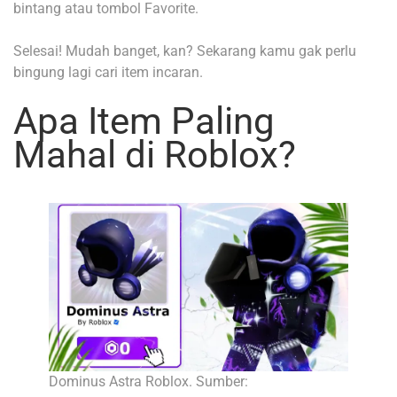
bintang atau tombol Favorite.
Selesai! Mudah banget, kan? Sekarang kamu gak perlu
bingung lagi cari item incaran.
Apa Item Paling
Mahal di Roblox?
Dominus Astra Roblox. Sumber: