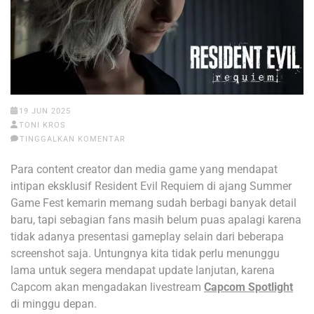
19 JUN 2025
TONI KROS
TINGGALKAN KOMENTAR
Para content creator dan media game yang mendapat
intipan eksklusif Resident Evil Requiem di ajang Summer
Game Fest kemarin memang sudah berbagi banyak detail
baru, tapi sebagian fans masih belum puas apalagi karena
tidak adanya presentasi gameplay selain dari beberapa
screenshot saja. Untungnya kita tidak perlu menunggu
lama untuk segera mendapat update lanjutan, karena
Capcom akan mengadakan livestream
Capcom Spotlight
di minggu depan.