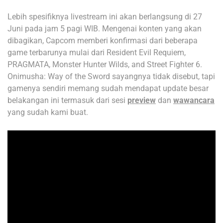
Lebih spesifiknya livestream ini akan berlangsung di 27
Juni pada jam 5 pagi WIB. Mengenai konten yang akan
dibagikan, Capcom memberi konfirmasi dari beberapa
game terbarunya mulai dari Resident Evil Requiem,
PRAGMATA, Monster Hunter Wilds, and Street Fighter 6.
Onimusha: Way of the Sword sayangnya tidak disebut, tapi
gamenya sendiri memang sudah mendapat update besar
belakangan ini termasuk dari sesi
preview
dan
wawancara
yang sudah kami buat.