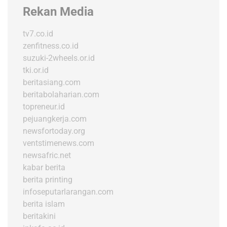
Rekan Media
tv7.co.id
zenfitness.co.id
suzuki-2wheels.or.id
tki.or.id
beritasiang.com
beritabolaharian.com
topreneur.id
pejuangkerja.com
newsfortoday.org
ventstimenews.com
newsafric.net
kabar berita
berita printing
infoseputarlarangan.com
berita islam
beritakini