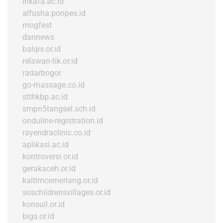
inkafa.ac.id
alfusha.ponpes.id
mogfest
dannews
balqis.or.id
relawan-tik.or.id
radarbogor
go-massage.co.id
stthkbp.ac.id
smpn5tangsel.sch.id
onduline-registration.id
rayendraclinic.co.id
aplikasi.ac.id
kontroversi.or.id
gerakaceh.or.id
kaltimcemerlang.or.id
soschildrensvillages.or.id
konsuil.or.id
bigs.or.id