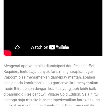
Mengenai apa yang bisa diantisipasi dari Resident Evil
Requiem, tentu saja banyak fans mengharapkan agar
Capcom bisa memamerkan gameplay mentah, apalagi
setelah ada konfirmasi kalau gamenya ikut menyertakan
mode third-person dengan kualitas yang jauh lebih baik
dibanding di Resident Evil Village Gold Edition. Selain itu
semoga saja mereka bisa memperkenalkan karakter kunci
yang akan menjadi pusat perhatian di ceritanya selain