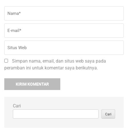
Nama
*
E-
Si
ma
W
Simpan nama, email, dan situs web saya pada
peramban ini untuk komentar saya berikutnya.
Cari
Cari