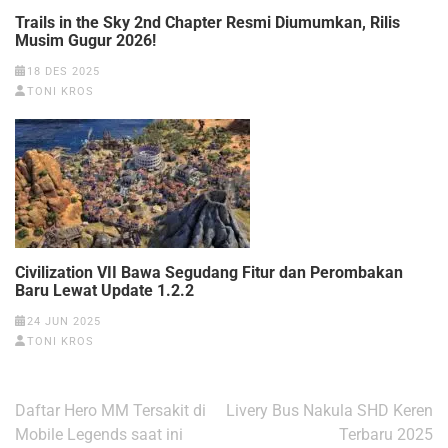
Trails in the Sky 2nd Chapter Resmi Diumumkan, Rilis
Musim Gugur 2026!
18 DES 2025
TONI KROS
Civilization VII Bawa Segudang Fitur dan Perombakan
Baru Lewat Update 1.2.2
24 JUN 2025
TONI KROS
Navigasi
Daftar Hero MM Tersakit di
Livery Bus Nakula SHD Keren
pos
Mobile Legends saat ini
Terbaru 2025