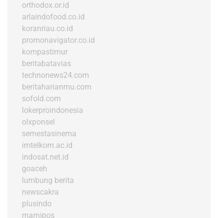
orthodox.or.id
arlaindofood.co.id
koranriau.co.id
promonavigator.co.id
kompastimur
beritabatavias
technonews24.com
beritaharianmu.com
sofold.com
lokerproindonesia
olxponsel
semestasinema
imtelkom.ac.id
indosat.net.id
goaceh
lumbung berita
newscakra
plusindo
mamipos