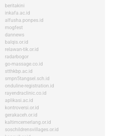
beritakini
inkafa.ac.id
alfusha.ponpes.id
mogfest
dannews
balqis.or.id
relawan-tik.or.id
radarbogor
go-massage.co.id
stthkbp.ac.id
smpn5tangsel.sch.id
onduline-registration.id
rayendraclinic.co.id
aplikasi.ac.id
kontroversi.or.id
gerakaceh.or.id
kaltimcemerlang.or.id
soschildrensvillages.or.id