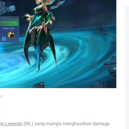
AR
le Legends
(ML) yang mampu menghasilkan damage