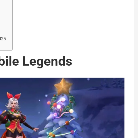
025
obile Legends