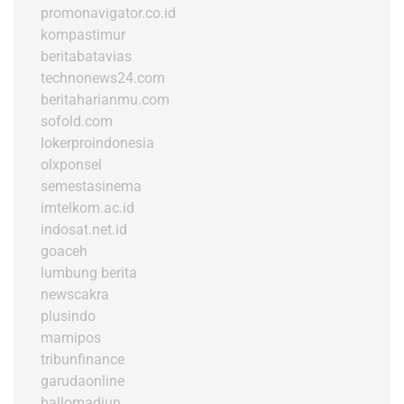
promonavigator.co.id
kompastimur
beritabatavias
technonews24.com
beritaharianmu.com
sofold.com
lokerproindonesia
olxponsel
semestasinema
imtelkom.ac.id
indosat.net.id
goaceh
lumbung berita
newscakra
plusindo
mamipos
tribunfinance
garudaonline
hallomadiun