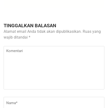
TINGGALKAN BALASAN
Alamat email Anda tidak akan dipublikasikan.
Ruas yang
wajib ditandai
*
Komentari
Nama
*
E-
Si
ma
W