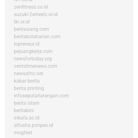
zenfitness.co.id
suzuki-2wheels.or.id
tki.or.id
beritasiang.com
beritabolaharian.com
topreneur.id
pejuangkerja.com
newsfortoday.org
ventstimenews.com
newsafric.net
kabar berita
berita printing
infoseputarlarangan.com
berita islam
beritakini
inkafa.ac.id
alfusha.ponpes.id
mogfest