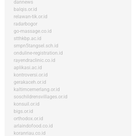
dannews
balqis.or.id
relawan-tik.or.id
radarbogor
go-massage.co.id
stthkbp.ac.id
smpn5tangsel.sch.id
onduline-registration.id
rayendraclinic.co.id
aplikasi.ac.id
kontroversi.or.id
gerakaceh.or.id
kaltimcemerlang.or.id
soschildrensvillages.or.id
konsuil.or.id
bigs.or.id
orthodox.or.id
arlaindofood.co.id
koranriau.co.id