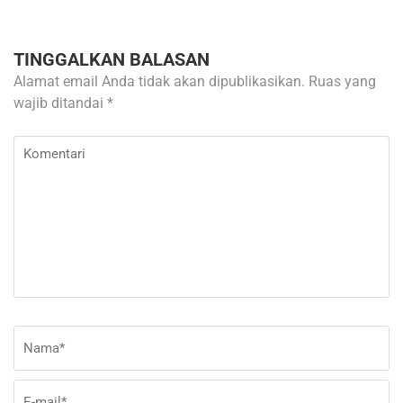
TINGGALKAN BALASAN
Alamat email Anda tidak akan dipublikasikan.
Ruas yang
wajib ditandai
*
Komentari
Nama
*
E-
Si
ma
W