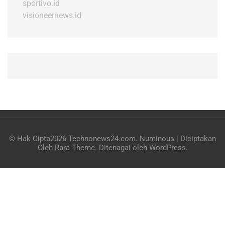
sportivo.id
visioneernews.id
© Hak Cipta2026
Technonews24.com
.
Numinous | Diciptakan
Oleh
Rara Theme
. Ditenagai oleh
WordPress
.