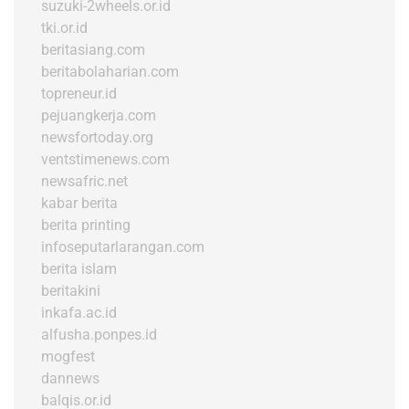
suzuki-2wheels.or.id
tki.or.id
beritasiang.com
beritabolaharian.com
topreneur.id
pejuangkerja.com
newsfortoday.org
ventstimenews.com
newsafric.net
kabar berita
berita printing
infoseputarlarangan.com
berita islam
beritakini
inkafa.ac.id
alfusha.ponpes.id
mogfest
dannews
balqis.or.id