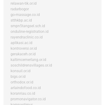
relawan-tik.or.id
radarbogor
go-massage.co.id
stthkbp.ac.id
smpn5tangsel.sch.id
onduline-registration.id
rayendraclinic.co.id
aplikasi.ac.id
kontroversi.or.id
gerakaceh.or.id
kaltimcemerlang.or.id
soschildrensvillages.or.id
konsuil.or.id
bigs.or.id
orthodox.or.id
arlaindofood.co.id
koranriau.co.id
promonavigator.co.id
kompastimur