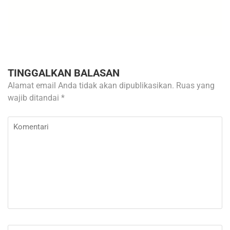
TINGGALKAN BALASAN
Alamat email Anda tidak akan dipublikasikan.
Ruas yang
wajib ditandai
*
Komentari