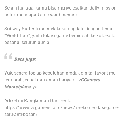
Selain itu juga, kamu bisa menyelesaikan daily mission
untuk mendapatkan reward menarik.
Subway Surfer terus melakukan update dengan tema
“World Tour”, yaitu lokasi game berpindah ke kota-kota
besar di seluruh dunia.
Baca juga:
Yuk, segera top up kebutuhan produk digital favorit-mu
termurah, cepat dan aman hanya di
VCGamers
Marketplace
, ya!
Artikel ini Rangkuman Dari Berita :
https://www.vcgamers.com/news/7-rekomendasi-game-
seru-anti-bosan/