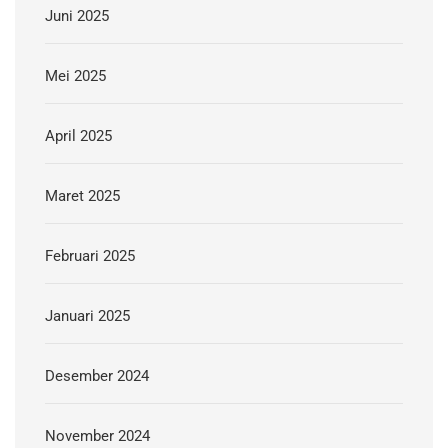
Juni 2025
Mei 2025
April 2025
Maret 2025
Februari 2025
Januari 2025
Desember 2024
November 2024