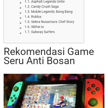
Asphalt Legends Unite
Candy Crush Saga
Mobile Legends: Bang Bang
Roblox
Selera Nusantara: Chef Story
Slither.io
Subway Surfers
Rekomendasi Game
Seru Anti Bosan