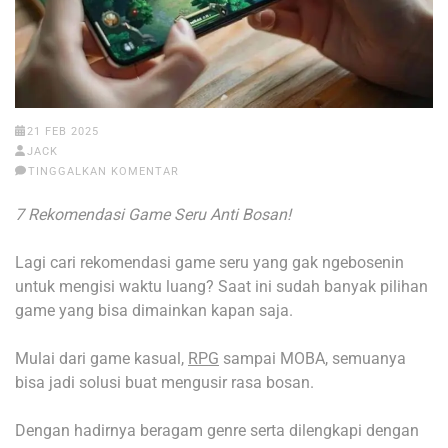
21 FEB 2025
JACK
TINGGALKAN KOMENTAR
7 Rekomendasi Game Seru Anti Bosan!
Lagi cari rekomendasi game seru yang gak ngebosenin
untuk mengisi waktu luang? Saat ini sudah banyak pilihan
game yang bisa dimainkan kapan saja.
Mulai dari game kasual,
RPG
sampai MOBA, semuanya
bisa jadi solusi buat mengusir rasa bosan.
Dengan hadirnya beragam genre serta dilengkapi dengan