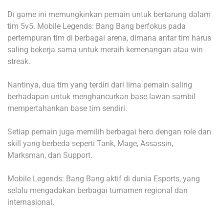
Di game ini memungkinkan pemain untuk bertarung dalam
tim 5v5. Mobile Legends: Bang Bang berfokus pada
pertempuran tim di berbagai arena, dimana antar tim harus
saling bekerja sama untuk meraih kemenangan atau win
streak.
Nantinya, dua tim yang terdiri dari lima pemain saling
berhadapan untuk menghancurkan base lawan sambil
mempertahankan base tim sendiri.
Setiap pemain juga memilih berbagai hero dengan role dan
skill yang berbeda seperti Tank, Mage, Assassin,
Marksman, dan Support.
Mobile Legends: Bang Bang aktif di dunia Esports, yang
selalu mengadakan berbagai turnamen regional dan
internasional.