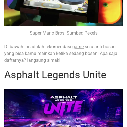
Super Mario Bros. Sumber: Pexels
Di bawah ini adalah rekomendasi
game
seru anti bosan
yang bisa kamu mainkan ketika sedang bosan! Apa saja
daftarnya? langsung simak!
Asphalt Legends Unite