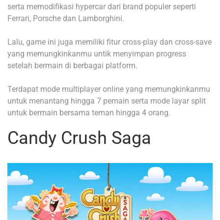
serta memodifikasi hypercar dari brand populer seperti
Ferrari, Porsche dan Lamborghini.
Lalu, game ini juga memiliki fitur cross-play dan cross-save
yang memungkinkanmu untik menyimpan progress
setelah bermain di berbagai platform.
Terdapat mode multiplayer online yang memungkinkanmu
untuk menantang hingga 7 pemain serta mode layar split
untuk bermain bersama teman hingga 4 orang.
Candy Crush Saga