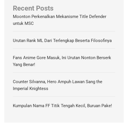
Recent Posts
Moonton Perkenalkan Mekanisme Title Defender
untuk MSC
Urutan Rank ML Dari Terlengkap Beserta Filosofinya
Fans Anime Gore Masuk, Ini Urutan Nonton Berserk
Yang Benar!
Counter Silvanna, Hero Ampuh Lawan Sang the
Imperial Knightess
Kumpulan Nama FF Titik Tengah Kecil, Buruan Pake!