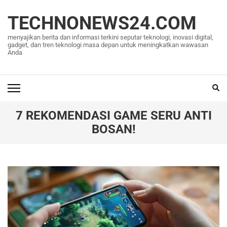
Lompat
ke
TECHNONEWS24.COM
konten
menyajikan berita dan informasi terkini seputar teknologi, inovasi digital,
(Tekan
gadget, dan tren teknologi masa depan untuk meningkatkan wawasan
Anda
Enter)
7 REKOMENDASI GAME SERU ANTI
BOSAN!