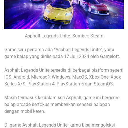
Asphalt Legends Unite. Sumber: Steam
Game seru pertama ada “Asphalt Legends Unite”, yaitu
game balap yang dirilis pada 17 Juli 2024 oleh Gameloft.
Asphalt Legends Unite tersedia di berbagai platform seperti
iOS, Android, Microsoft Windows, MacOS, Xbox One, Xbox
Series X/S, PlayStation 4, PlayStation 5 dan SteamOS.
Masih termasuk ke dalam seri Asphalt, game ini bergenre
balap arcade berfokus memberikan sensasi balapan
dengan mobil keren.
Di game Asphalt Legends Unite, kamu bisa mengoleksi