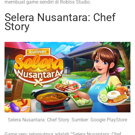
membuat game sendiri di Roblox Studio.
Selera Nusantara: Chef
Story
Selera Nusantara: Chef Story. Sumber: Google PlayStore
Game seru selanjutnya adalah “Selera Nusantara: Chef