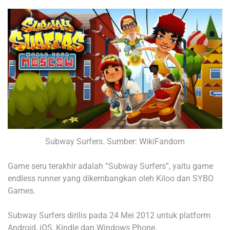
Subway Surfers. Sumber: WikiFandom
Game seru terakhir adalah “Subway Surfers”, yaitu game
endless runner yang dikembangkan oleh Kiloo dan SYBO
Games.
Subway Surfers dirilis pada 24 Mei 2012 untuk platform
Android, iOS, Kindle dan Windows Phone.