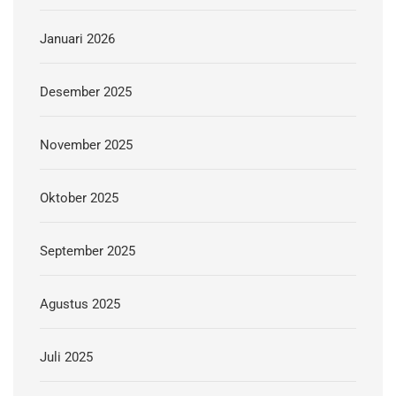
Januari 2026
Desember 2025
November 2025
Oktober 2025
September 2025
Agustus 2025
Juli 2025