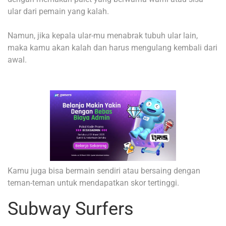
ular dari pemain yang kalah.
Namun, jika kepala ular-mu menabrak tubuh ular lain,
maka kamu akan kalah dan harus mengulang kembali dari
awal.
Kamu juga bisa bermain sendiri atau bersaing dengan
teman-teman untuk mendapatkan skor tertinggi.
Subway Surfers