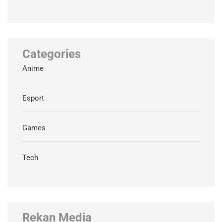
Categories
Anime
Esport
Games
Tech
Rekan Media