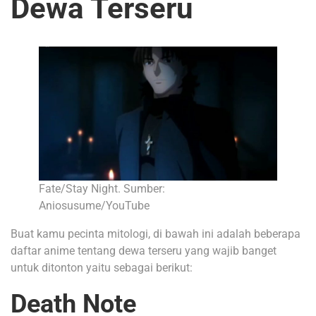
Dewa
Terseru
Fate/Stay Night. Sumber:
Aniosusume/YouTube
Buat kamu pecinta mitologi, di bawah ini adalah beberapa
daftar anime tentang dewa terseru yang wajib banget
untuk ditonton yaitu sebagai berikut:
Death Note