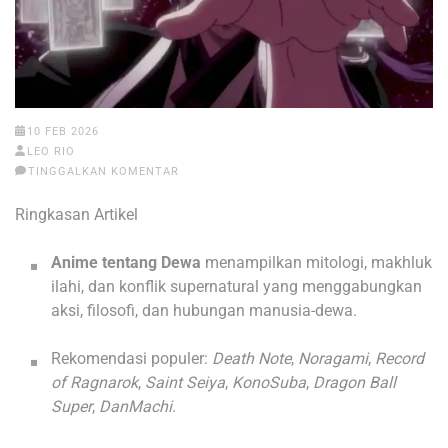
10 FEB 2026
LEO RIO
TINGGALKAN KOMENTAR
Ringkasan Artikel
Anime tentang Dewa
menampilkan mitologi, makhluk
ilahi, dan konflik supernatural yang menggabungkan
aksi, filosofi, dan hubungan manusia-dewa.
Rekomendasi populer:
Death Note
,
Noragami
,
Record
of Ragnarok
,
Saint Seiya
,
KonoSuba
,
Dragon Ball
Super
,
DanMachi
.