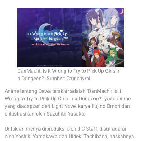
DanMachi: Is It Wrong to Try to Pick Up Girls in
a Dungeon?. Sumber: Crunchyroll
Anime tentang Dewa terakhir adalah ‘DanMachi: Is It
Wrong to Try to Pick Up Girls in a Dungeon?’, yaitu anime
yang diadaptasi dari Light Novel karya Fujino Ōmori dan
diilustrasikan oleh Suzuhito Yasuka.
Untuk animenya diproduksi oleh J.C Staff, disutradarai
oleh Yoshiki Yamakawa dan Hideki Tachibana, naskahnya