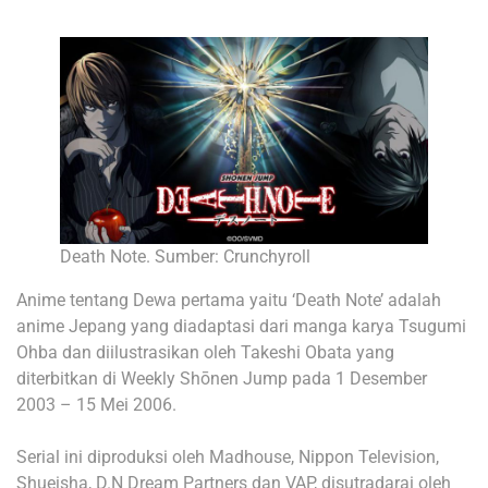
Death Note. Sumber: Crunchyroll
Anime tentang Dewa pertama yaitu ‘Death Note’ adalah
anime Jepang yang diadaptasi dari manga karya Tsugumi
Ohba dan diilustrasikan oleh Takeshi Obata yang
diterbitkan di Weekly Shōnen Jump pada 1 Desember
2003 – 15 Mei 2006.
Serial ini diproduksi oleh Madhouse, Nippon Television,
Shueisha, D.N Dream Partners dan VAP, disutradarai oleh