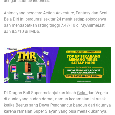
dengan subtitle Indonesia.
Anime yang bergenre Action-Adventure, Fantasy dan Seni
Bela Diri ini berdurasi sekitar 24 menit setiap episodenya
dan mendapatkan rating tinggi 7.47/10 di MyAnimeList
dan 8.3/10 di IMDb.
Di Dragon Ball Super melanjutkan kisah
Goku
dan Vegeta
di dunia yang sudah damai, namun kedamaian ini rusak
ketika Beerus sang Dewa Penghancur bangun dari tidurnya
karena ramalan Super Siayan yang bisa menaklukannya.