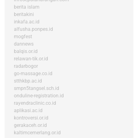
berita islam
beritakini
inkafa.ac.id
alfusha.ponpes.id
mogfest
dannews
balqis.or.id
relawan-tik.or.id
radarbogor
go-massage.co.id
stthkbp.ac.id
smpn5tangsel.sch.id
onduline-registration.id
rayendraclinic.co.id
aplikasi.ac.id
kontroversi.or.id
gerakaceh.or.id
kaltimcemerlang.or.id