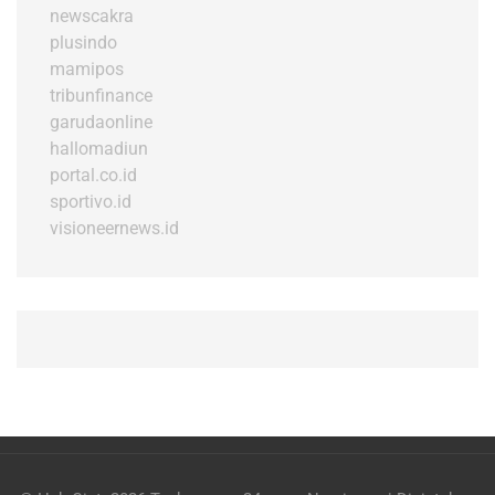
newscakra
plusindo
mamipos
tribunfinance
garudaonline
hallomadiun
portal.co.id
sportivo.id
visioneernews.id