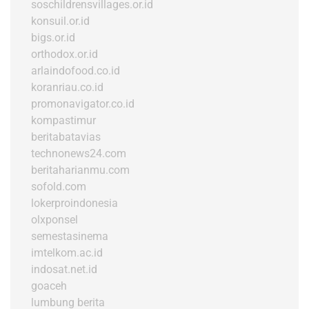
soschildrensvillages.or.id
konsuil.or.id
bigs.or.id
orthodox.or.id
arlaindofood.co.id
koranriau.co.id
promonavigator.co.id
kompastimur
beritabatavias
technonews24.com
beritaharianmu.com
sofold.com
lokerproindonesia
olxponsel
semestasinema
imtelkom.ac.id
indosat.net.id
goaceh
lumbung berita