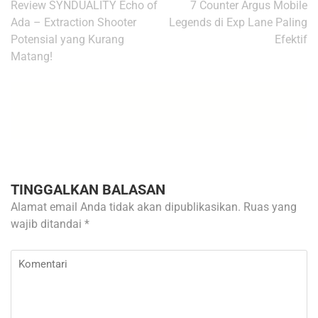
Navigasi
Review SYNDUALITY Echo of
7 Counter Argus Mobile
pos
Ada – Extraction Shooter
Legends di Exp Lane Paling
Potensial yang Kurang
Efektif
Matang!
TINGGALKAN BALASAN
Alamat email Anda tidak akan dipublikasikan.
Ruas yang
wajib ditandai
*
Komentari