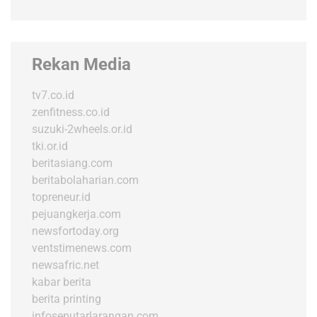
Rekan Media
tv7.co.id
zenfitness.co.id
suzuki-2wheels.or.id
tki.or.id
beritasiang.com
beritabolaharian.com
topreneur.id
pejuangkerja.com
newsfortoday.org
ventstimenews.com
newsafric.net
kabar berita
berita printing
infoseputarlarangan.com