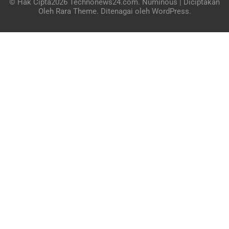
© Hak Cipta2026
Technonews24.com
.
Numinous | Diciptakan
Oleh
Rara Theme
. Ditenagai oleh
WordPress
.