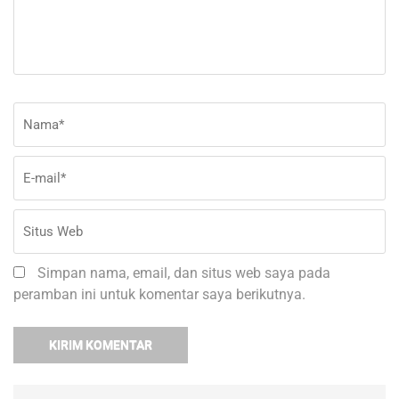
Nama
*
E-
Si
ma
W
Simpan nama, email, dan situs web saya pada
peramban ini untuk komentar saya berikutnya.