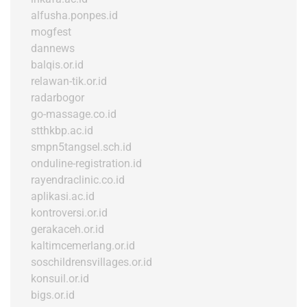
alfusha.ponpes.id
mogfest
dannews
balqis.or.id
relawan-tik.or.id
radarbogor
go-massage.co.id
stthkbp.ac.id
smpn5tangsel.sch.id
onduline-registration.id
rayendraclinic.co.id
aplikasi.ac.id
kontroversi.or.id
gerakaceh.or.id
kaltimcemerlang.or.id
soschildrensvillages.or.id
konsuil.or.id
bigs.or.id