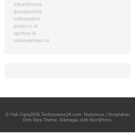
tribunfinance
garudaonline
hallomadiun
portal.co.id
sportivo.id
visioneernews.id
© Hak Cipta2026
Technonews24.com
.
Numinous | Diciptakan
Oleh
Rara Theme
. Ditenagai oleh
WordPress
.