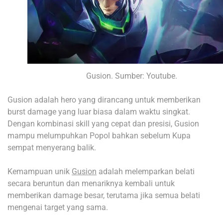
Gusion. Sumber: Youtube.
Gusion adalah hero yang dirancang untuk memberikan
burst damage yang luar biasa dalam waktu singkat.
Dengan kombinasi skill yang cepat dan presisi, Gusion
mampu melumpuhkan Popol bahkan sebelum Kupa
sempat menyerang balik.
Kemampuan unik
Gusion
adalah melemparkan belati
secara beruntun dan menariknya kembali untuk
memberikan damage besar, terutama jika semua belati
mengenai target yang sama.