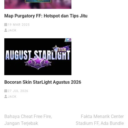
Map Purgatory FF: Hotspot dan Tips Jitu
19 MAR 2025
JACK
Bocoran Skin StarLight Agustus 2026
27 JUL 2026
JACK
Navigasi
Bahaya Cheat Free Fire,
Fakta Menarik Center
pos
Jangan Terjebak
Stadium FF, Ada Bundle