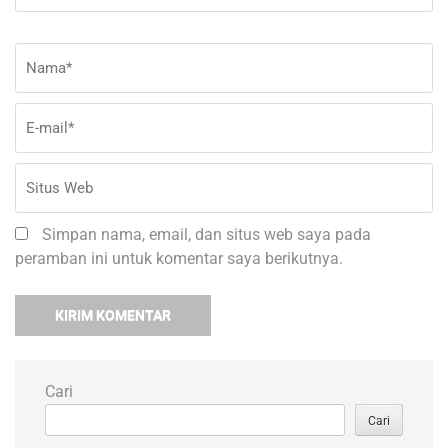
Nama
*
E-
Si
ma
W
Simpan nama, email, dan situs web saya pada
peramban ini untuk komentar saya berikutnya.
Cari
Cari