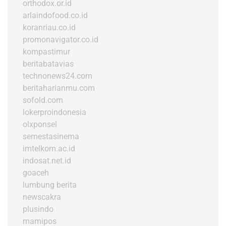
orthodox.or.id
arlaindofood.co.id
koranriau.co.id
promonavigator.co.id
kompastimur
beritabatavias
technonews24.com
beritaharianmu.com
sofold.com
lokerproindonesia
olxponsel
semestasinema
imtelkom.ac.id
indosat.net.id
goaceh
lumbung berita
newscakra
plusindo
mamipos