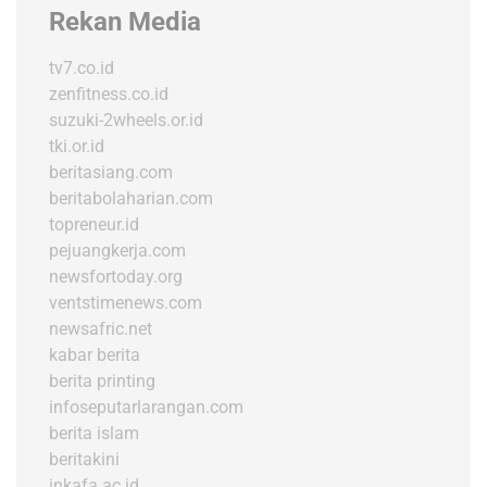
Rekan Media
tv7.co.id
zenfitness.co.id
suzuki-2wheels.or.id
tki.or.id
beritasiang.com
beritabolaharian.com
topreneur.id
pejuangkerja.com
newsfortoday.org
ventstimenews.com
newsafric.net
kabar berita
berita printing
infoseputarlarangan.com
berita islam
beritakini
inkafa.ac.id