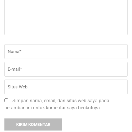
Nama
*
E-
Si
ma
W
Simpan nama, email, dan situs web saya pada
peramban ini untuk komentar saya berikutnya.