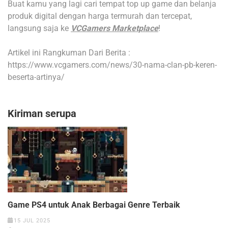
Buat kamu yang lagi cari tempat top up game dan belanja
produk digital dengan harga termurah dan tercepat,
langsung saja ke
VCGamers Marketplace
!
Artikel ini Rangkuman Dari Berita :
https://www.vcgamers.com/news/30-nama-clan-pb-keren-
beserta-artinya/
Kiriman serupa
Game PS4 untuk Anak Berbagai Genre Terbaik
15 JUL 2025