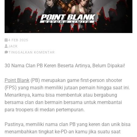
4 FEB 2025
JACK
TINGGALKAN KOMENTAR
30 Nama Clan PB Keren Beserta Artinya, Belum Dipakai!
Point Blank
(PB) merupakan game first-person shooter
(FPS) yang masih memiliki jutaan pemain hingga saat ini.
Menariknya, kamu bisa membentuk atau bergabung
bersama clan dan bermain bersama untuk membantai
para troopers di medan pertempuran.
Pastinya, memiliki nama clan PB yang keren dan unik bisa
menambahkan tingkat ke-PD-an kamu jika suatu saat