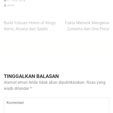
17 JUN 2026
JACK
Navigasi
Build Yuhuan Honor of Kings:
Fakta Menarik Mengenai
pos
Items, Arcana dan Spells
Zunesha dari One Piece
TINGGALKAN BALASAN
Alamat email Anda tidak akan dipublikasikan.
Ruas yang
wajib ditandai
*
Komentari