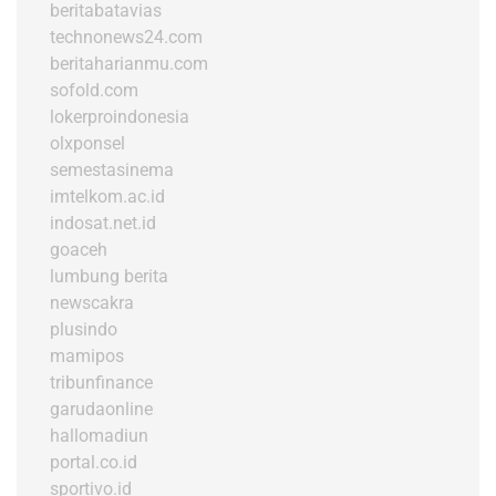
beritabatavias
technonews24.com
beritaharianmu.com
sofold.com
lokerproindonesia
olxponsel
semestasinema
imtelkom.ac.id
indosat.net.id
goaceh
lumbung berita
newscakra
plusindo
mamipos
tribunfinance
garudaonline
hallomadiun
portal.co.id
sportivo.id