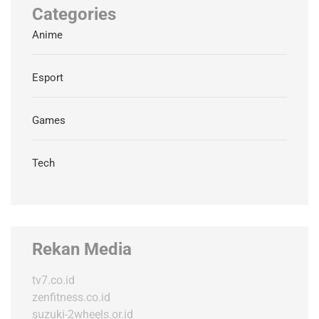
Categories
Anime
Esport
Games
Tech
Rekan Media
tv7.co.id
zenfitness.co.id
suzuki-2wheels.or.id