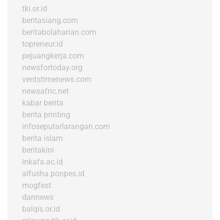
tki.or.id
beritasiang.com
beritabolaharian.com
topreneur.id
pejuangkerja.com
newsfortoday.org
ventstimenews.com
newsafric.net
kabar berita
berita printing
infoseputarlarangan.com
berita islam
beritakini
inkafa.ac.id
alfusha.ponpes.id
mogfest
dannews
balqis.or.id