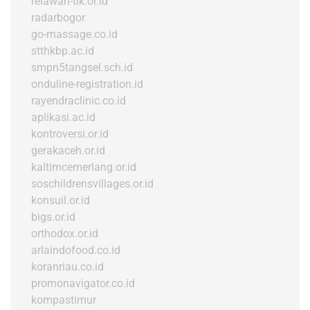
relawan-tik.or.id
radarbogor
go-massage.co.id
stthkbp.ac.id
smpn5tangsel.sch.id
onduline-registration.id
rayendraclinic.co.id
aplikasi.ac.id
kontroversi.or.id
gerakaceh.or.id
kaltimcemerlang.or.id
soschildrensvillages.or.id
konsuil.or.id
bigs.or.id
orthodox.or.id
arlaindofood.co.id
koranriau.co.id
promonavigator.co.id
kompastimur