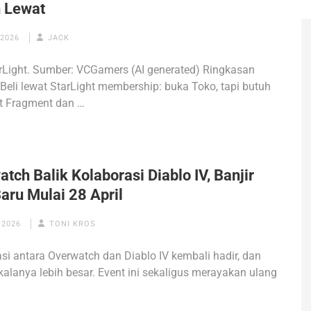
 Lewat
 2026
JACK
rLight. Sumber: VCGamers (AI generated) Ringkasan
− Beli lewat StarLight membership: buka Toko, tapi butuh
ht Fragment dan …
tch Balik Kolaborasi Diablo IV, Banjir
aru Mulai 28 April
 2026
TONI KROS
si antara Overwatch dan Diablo IV kembali hadir, dan
 skalanya lebih besar. Event ini sekaligus merayakan ulang