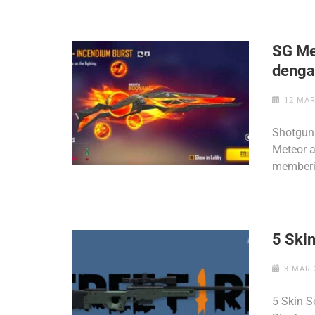
SG Me
denga
12 MAR
Shotgun
Meteor a
memberi
5 Ski
3 MAR 
5 Skin S