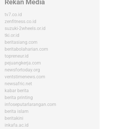
Rekan Media
tv7.co.id
zenfitness.co.id
suzuki-2wheels.or.id
tki.or.id
beritasiang.com
beritabolaharian.com
topreneur.id
pejuangkerja.com
newsfortoday.org
ventstimenews.com
newsafric.net
kabar berita
berita printing
infoseputarlarangan.com
berita islam
beritakini
inkafa.ac.id