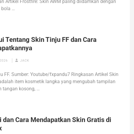
n Artikel Frostfire: Skin AWM paling diidamkan dengan
 bola …
i Tentang Skin Tinju FF dan Cara
patkannya
2026
JACK
ju FF. Sumber: Youtube/fxpandu7 Ringkasan Artikel Skin
 adalah item kosmetik langka yang mengubah tampilan
n tangan kosong, …
i dan Cara Mendapatkan Skin Gratis di
x