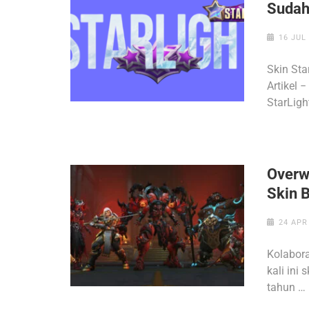
Sudah
16 JUL
Skin Sta
Artikel 
StarLig
Overwa
Skin B
24 APR
Kolabora
kali ini
tahun …