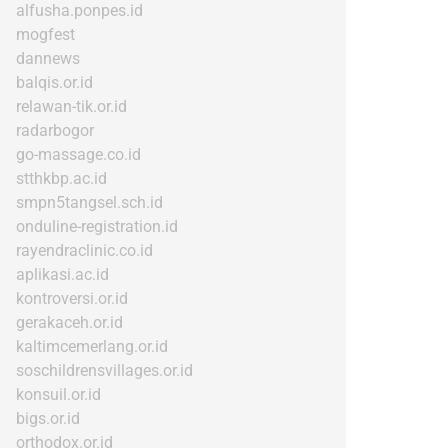
alfusha.ponpes.id
mogfest
dannews
balqis.or.id
relawan-tik.or.id
radarbogor
go-massage.co.id
stthkbp.ac.id
smpn5tangsel.sch.id
onduline-registration.id
rayendraclinic.co.id
aplikasi.ac.id
kontroversi.or.id
gerakaceh.or.id
kaltimcemerlang.or.id
soschildrensvillages.or.id
konsuil.or.id
bigs.or.id
orthodox.or.id