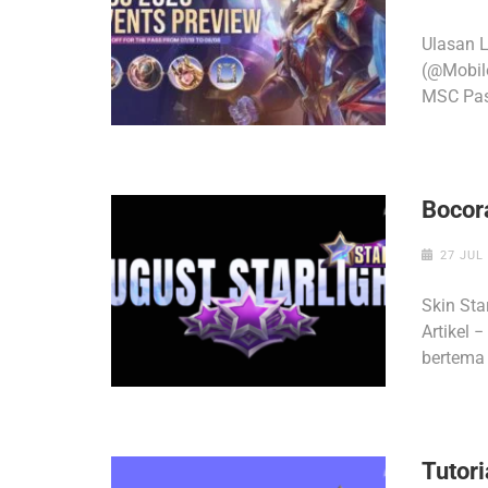
Ulasan 
(@Mobil
MSC Pas
Bocor
27 JUL
Skin Sta
Artikel 
bertema s
Tutori