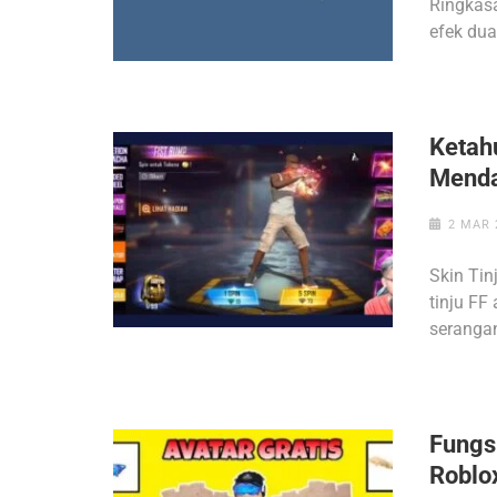
Ringkasa
efek dua
Ketahu
Menda
2 MAR 
Skin Tin
tinju FF
seranga
Fungs
Roblo