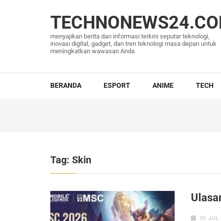
Lompat
ke
TECHNONEWS24.C
konten
menyajikan berita dan informasi terkini seputar teknologi,
(Tekan
inovasi digital, gadget, dan tren teknologi masa depan untuk
meningkatkan wawasan Anda
Enter)
BERANDA
ESPORT
ANIME
TECH
Tag:
Skin
Ulasa
30 JUL