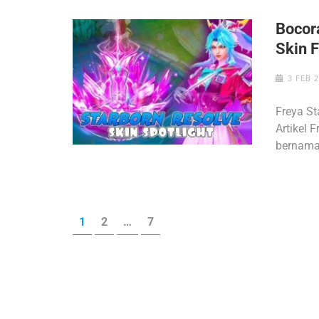
Bocor
Skin 
3 FEB 
Freya S
Artikel 
bernama 
Paginasi
HALAMAN
HALAMAN
HALAMAN
1
2
…
7
pos