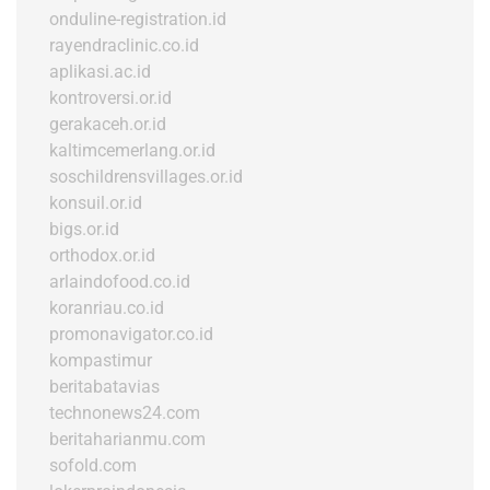
onduline-registration.id
rayendraclinic.co.id
aplikasi.ac.id
kontroversi.or.id
gerakaceh.or.id
kaltimcemerlang.or.id
soschildrensvillages.or.id
konsuil.or.id
bigs.or.id
orthodox.or.id
arlaindofood.co.id
koranriau.co.id
promonavigator.co.id
kompastimur
beritabatavias
technonews24.com
beritaharianmu.com
sofold.com