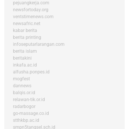
pejuangkerja.com
newsfortoday.org
ventstimenews.com
newsafric.net
kabar berita
berita printing
infoseputarlarangan.com
berita islam
beritakini
inkafa.ac.id
alfusha.ponpes.id
mogfest
dannews
balqis.or.id
relawan-tik.or.id
radarbogor
go-massage.co.id
stthkbp.ac.id
smpn5tangsel.sch.id