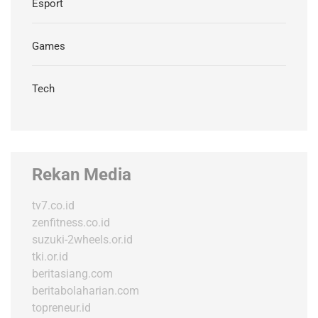
Esport
Games
Tech
Rekan Media
tv7.co.id
zenfitness.co.id
suzuki-2wheels.or.id
tki.or.id
beritasiang.com
beritabolaharian.com
topreneur.id