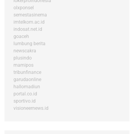
lokerproindonesia
olxponsel
semestasinema
imtelkom.ac.id
indosat.net.id
goaceh
lumbung berita
newscakra
plusindo
mamipos
tribunfinance
garudaonline
hallomadiun
portal.co.id
sportivo.id
visioneernews.id