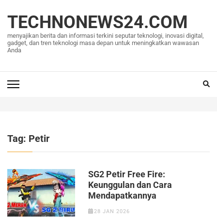
Lompat
ke
TECHNONEWS24.COM
konten
menyajikan berita dan informasi terkini seputar teknologi, inovasi digital,
(Tekan
gadget, dan tren teknologi masa depan untuk meningkatkan wawasan
Anda
Enter)
Tag:
Petir
SG2 Petir Free Fire:
Keunggulan dan Cara
Mendapatkannya
28 JAN 2026