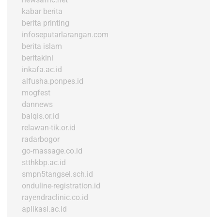
kabar berita
berita printing
infoseputarlarangan.com
berita islam
beritakini
inkafa.ac.id
alfusha.ponpes.id
mogfest
dannews
balqis.or.id
relawan-tik.or.id
radarbogor
go-massage.co.id
stthkbp.ac.id
smpn5tangsel.sch.id
onduline-registration.id
rayendraclinic.co.id
aplikasi.ac.id