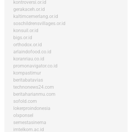
kontroversi.or.id
gerakaceh.or.id
kaltimcemerlang.or.id
soschildrensvillages.or.id
konsuil.or.id
bigs.or.id
orthodox.or.id
arlaindofood.co.id
koranriau.co.id
promonavigator.co.id
kompastimur
beritabatavias
technonews24.com
beritaharianmu.com
sofold.com
lokerproindonesia
olxponsel
semestasinema
imtelkom.ac.id