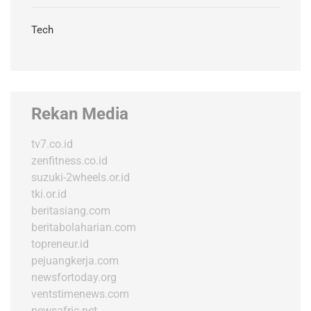
Tech
Rekan Media
tv7.co.id
zenfitness.co.id
suzuki-2wheels.or.id
tki.or.id
beritasiang.com
beritabolaharian.com
topreneur.id
pejuangkerja.com
newsfortoday.org
ventstimenews.com
newsafric.net