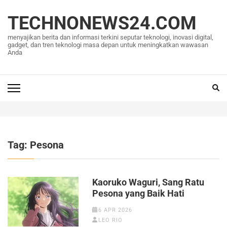
Lompat
ke
TECHNONEWS24.COM
konten
menyajikan berita dan informasi terkini seputar teknologi, inovasi digital,
(Tekan
gadget, dan tren teknologi masa depan untuk meningkatkan wawasan
Anda
Enter)
Tag:
Pesona
Kaoruko Waguri, Sang Ratu
Pesona yang Baik Hati
6 APR 2026
LEO RIO