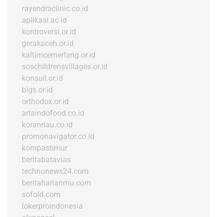
rayendraclinic.co.id
aplikasi.ac.id
kontroversi.or.id
gerakaceh.or.id
kaltimcemerlang.or.id
soschildrensvillages.or.id
konsuil.or.id
bigs.or.id
orthodox.or.id
arlaindofood.co.id
koranriau.co.id
promonavigator.co.id
kompastimur
beritabatavias
technonews24.com
beritaharianmu.com
sofold.com
lokerproindonesia