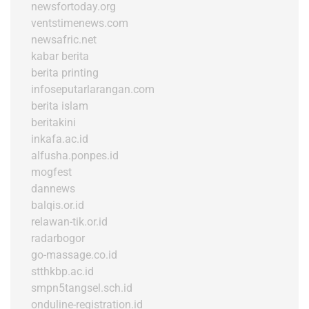
newsfortoday.org
ventstimenews.com
newsafric.net
kabar berita
berita printing
infoseputarlarangan.com
berita islam
beritakini
inkafa.ac.id
alfusha.ponpes.id
mogfest
dannews
balqis.or.id
relawan-tik.or.id
radarbogor
go-massage.co.id
stthkbp.ac.id
smpn5tangsel.sch.id
onduline-registration.id