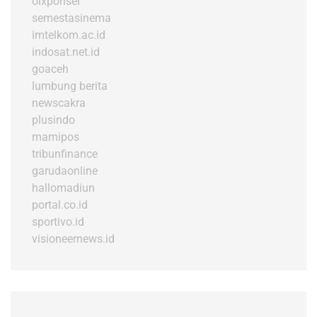
olxponsel
semestasinema
imtelkom.ac.id
indosat.net.id
goaceh
lumbung berita
newscakra
plusindo
mamipos
tribunfinance
garudaonline
hallomadiun
portal.co.id
sportivo.id
visioneernews.id