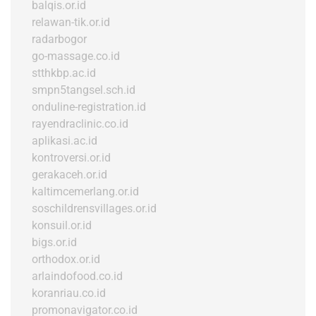
balqis.or.id
relawan-tik.or.id
radarbogor
go-massage.co.id
stthkbp.ac.id
smpn5tangsel.sch.id
onduline-registration.id
rayendraclinic.co.id
aplikasi.ac.id
kontroversi.or.id
gerakaceh.or.id
kaltimcemerlang.or.id
soschildrensvillages.or.id
konsuil.or.id
bigs.or.id
orthodox.or.id
arlaindofood.co.id
koranriau.co.id
promonavigator.co.id