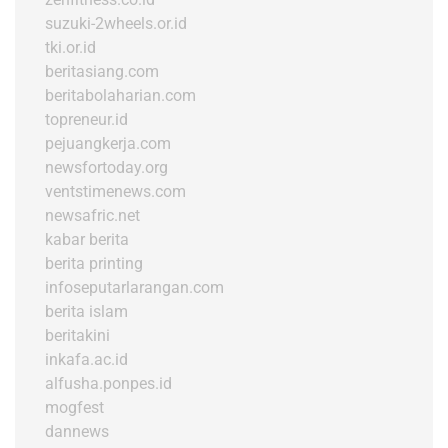
suzuki-2wheels.or.id
tki.or.id
beritasiang.com
beritabolaharian.com
topreneur.id
pejuangkerja.com
newsfortoday.org
ventstimenews.com
newsafric.net
kabar berita
berita printing
infoseputarlarangan.com
berita islam
beritakini
inkafa.ac.id
alfusha.ponpes.id
mogfest
dannews