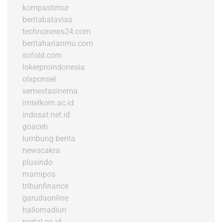
kompastimur
beritabatavias
technonews24.com
beritaharianmu.com
sofold.com
lokerproindonesia
olxponsel
semestasinema
imtelkom.ac.id
indosat.net.id
goaceh
lumbung berita
newscakra
plusindo
mamipos
tribunfinance
garudaonline
hallomadiun
portal.co.id