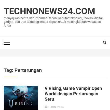
Lompat
ke
TECHNONEWS24.COM
konten
menyajikan berita dan informasi terkini seputar teknologi, inovasi digital,
(Tekan
gadget, dan tren teknologi masa depan untuk meningkatkan wawasan
Anda
Enter)
Tag:
Pertarungan
V Rising, Game Vampir Open
World dengan Pertarungan
Seru
3 JUN 2026