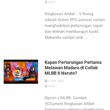
JACK
Ringkasan Artikel − V Rising
adalah Action RPG survival vampir,
menghadirkan pertarungan cepat
dan elemen membangun kastil.
Mekanika vampir unik: …
Kapan Pertarungan Pertama
Melawan Madara di Collab
MLBB X Naruto?
7 APR 2026
JACK
Naruto x MLBB. Sumber:
VCGamers Ringkasan Artikel
Pertarungan pertama diperkirakan