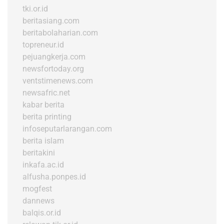
tki.or.id
beritasiang.com
beritabolaharian.com
topreneur.id
pejuangkerja.com
newsfortoday.org
ventstimenews.com
newsafric.net
kabar berita
berita printing
infoseputarlarangan.com
berita islam
beritakini
inkafa.ac.id
alfusha.ponpes.id
mogfest
dannews
balqis.or.id