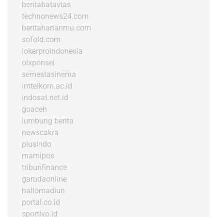
beritabatavias
technonews24.com
beritaharianmu.com
sofold.com
lokerproindonesia
olxponsel
semestasinema
imtelkom.ac.id
indosat.net.id
goaceh
lumbung berita
newscakra
plusindo
mamipos
tribunfinance
garudaonline
hallomadiun
portal.co.id
sportivo.id