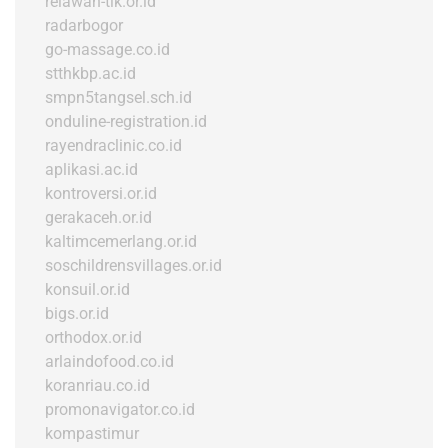
relawan-tik.or.id
radarbogor
go-massage.co.id
stthkbp.ac.id
smpn5tangsel.sch.id
onduline-registration.id
rayendraclinic.co.id
aplikasi.ac.id
kontroversi.or.id
gerakaceh.or.id
kaltimcemerlang.or.id
soschildrensvillages.or.id
konsuil.or.id
bigs.or.id
orthodox.or.id
arlaindofood.co.id
koranriau.co.id
promonavigator.co.id
kompastimur