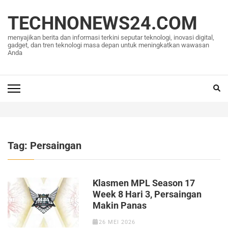
Lompat
ke
TECHNONEWS24.COM
konten
menyajikan berita dan informasi terkini seputar teknologi, inovasi digital,
(Tekan
gadget, dan tren teknologi masa depan untuk meningkatkan wawasan
Anda
Enter)
Tag:
Persaingan
Klasmen MPL Season 17
Week 8 Hari 3, Persaingan
Makin Panas
26 MEI 2026