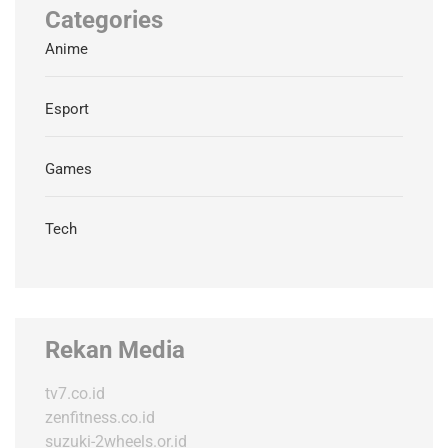
Categories
Anime
Esport
Games
Tech
Rekan Media
tv7.co.id
zenfitness.co.id
suzuki-2wheels.or.id