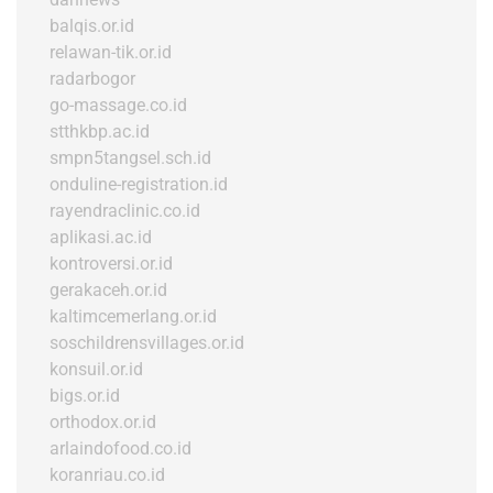
balqis.or.id
relawan-tik.or.id
radarbogor
go-massage.co.id
stthkbp.ac.id
smpn5tangsel.sch.id
onduline-registration.id
rayendraclinic.co.id
aplikasi.ac.id
kontroversi.or.id
gerakaceh.or.id
kaltimcemerlang.or.id
soschildrensvillages.or.id
konsuil.or.id
bigs.or.id
orthodox.or.id
arlaindofood.co.id
koranriau.co.id