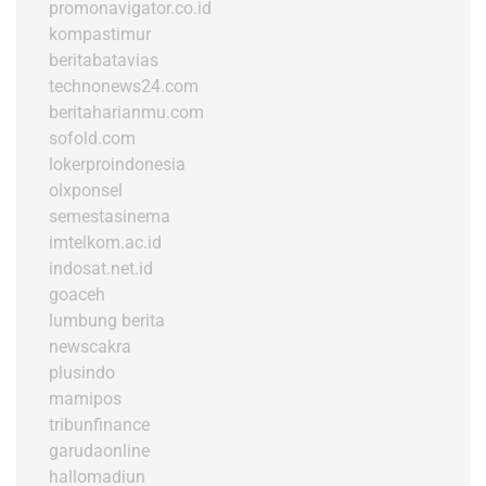
promonavigator.co.id
kompastimur
beritabatavias
technonews24.com
beritaharianmu.com
sofold.com
lokerproindonesia
olxponsel
semestasinema
imtelkom.ac.id
indosat.net.id
goaceh
lumbung berita
newscakra
plusindo
mamipos
tribunfinance
garudaonline
hallomadiun