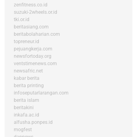
zenfitness.co.id
suzuki-2wheels.or.id
tki.or.id
beritasiang.com
beritabolaharian.com
topreneur.id
pejuangkerja.com
newsfortoday.org
ventstimenews.com
newsafric.net
kabar berita
berita printing
infoseputarlarangan.com
berita islam
beritakini
inkafa.ac.id
alfusha.ponpes.id
mogfest
dannews