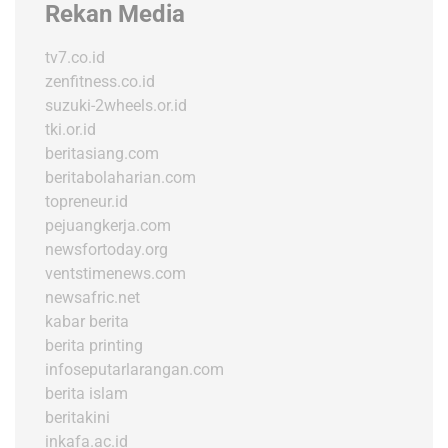
Rekan Media
tv7.co.id
zenfitness.co.id
suzuki-2wheels.or.id
tki.or.id
beritasiang.com
beritabolaharian.com
topreneur.id
pejuangkerja.com
newsfortoday.org
ventstimenews.com
newsafric.net
kabar berita
berita printing
infoseputarlarangan.com
berita islam
beritakini
inkafa.ac.id