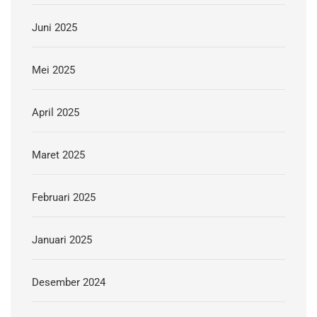
Juni 2025
Mei 2025
April 2025
Maret 2025
Februari 2025
Januari 2025
Desember 2024