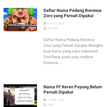
Daftar Nama Pedang Roronoa
Zoro yang Pernah Dipakai
14 AGU 2025
LEO RIO
Daftar Nama Pedang Roronoa
Zoro yang Pernah Dipakai Mungkin
buat kamu yang suka menonton
One Piece, pasti suka melihat
Roronoa …
Nama FF Keren Payung Belum
Pernah Dipakai
13 JUN 2025
JACK