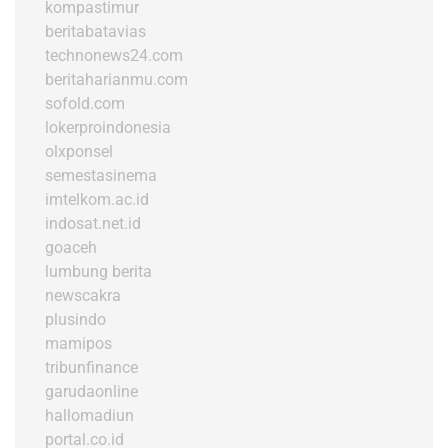
kompastimur
beritabatavias
technonews24.com
beritaharianmu.com
sofold.com
lokerproindonesia
olxponsel
semestasinema
imtelkom.ac.id
indosat.net.id
goaceh
lumbung berita
newscakra
plusindo
mamipos
tribunfinance
garudaonline
hallomadiun
portal.co.id