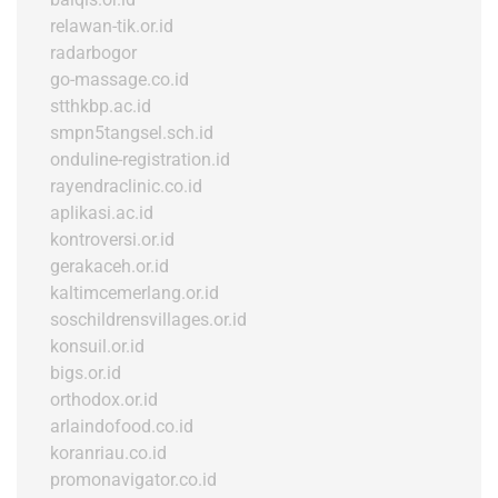
relawan-tik.or.id
radarbogor
go-massage.co.id
stthkbp.ac.id
smpn5tangsel.sch.id
onduline-registration.id
rayendraclinic.co.id
aplikasi.ac.id
kontroversi.or.id
gerakaceh.or.id
kaltimcemerlang.or.id
soschildrensvillages.or.id
konsuil.or.id
bigs.or.id
orthodox.or.id
arlaindofood.co.id
koranriau.co.id
promonavigator.co.id