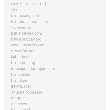
suzuki-2wheels.or.id
tki.or.id
beritasiang.com
beritabolaharian.com
topreneur.id
pejuangkerja.com
newsfortoday.org
ventstimenews.com
newsafric.net
kabar berita
berita printing
infoseputarlarangan.com
berita islam
beritakini
inkafa.ac.id
alfusha.ponpes.id
mogfest
dannews
balqis.or.id