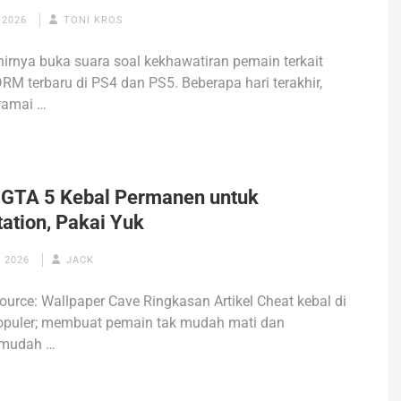
 2026
TONI KROS
irnya buka suara soal kekhawatiran pemain terkait
RM terbaru di PS4 dan PS5. Beberapa hari terakhir,
ramai …
 GTA 5 Kebal Permanen untuk
ation, Pakai Yuk
 2026
JACK
ource: Wallpaper Cave Ringkasan Artikel Cheat kebal di
opuler; membuat pemain tak mudah mati dan
mudah …