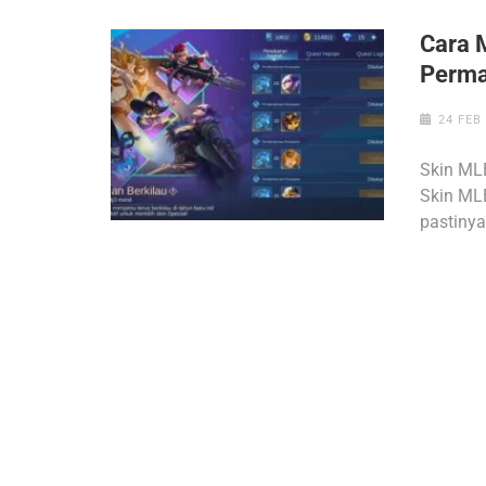
Cara 
Perm
24 FEB
Skin ML
Skin ML
pastiny