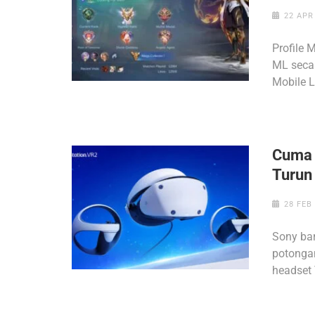
22 APR
Profile 
ML seca
Mobile 
Cuma 
Turun
28 FEB
Sony ba
potongan
headset