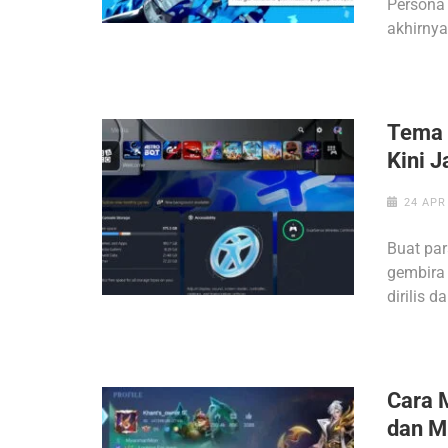
Persona 
akhirnya
Tema K
Kini 
24 APR
Buat par
gembira 
dirilis 
Cara 
dan M