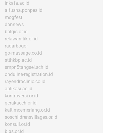
inkafa.ac.id
alfusha.ponpes.id
mogfest
dannews
balqis.or.id
relawan-tik.or.id
radarbogor
go-massage.co.id
stthkbp.ac.id
smpn5tangsel.sch.id
onduline-registration.id
rayendraclinic.co.id
aplikasi.ac.id
kontroversi.or.id
gerakaceh.or.id
kaltimcemerlang.or.id
soschildrensvillages.or.id
konsuil.or.id
bigs.or.id