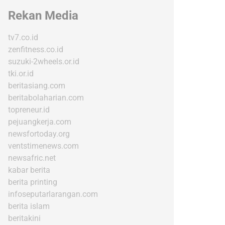
Rekan Media
tv7.co.id
zenfitness.co.id
suzuki-2wheels.or.id
tki.or.id
beritasiang.com
beritabolaharian.com
topreneur.id
pejuangkerja.com
newsfortoday.org
ventstimenews.com
newsafric.net
kabar berita
berita printing
infoseputarlarangan.com
berita islam
beritakini