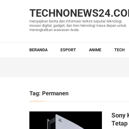
Lompat
ke
TECHNONEWS24.C
konten
menyajikan berita dan informasi terkini seputar teknologi,
(Tekan
inovasi digital, gadget, dan tren teknologi masa depan untuk
meningkatkan wawasan Anda
Enter)
BERANDA
ESPORT
ANIME
TECH
Tag:
Permanen
Sony K
Tetap