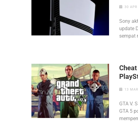
30 APR
Sony akh
update D
sempat 
Cheat
PlaySt
13 MAR
GTA V. S
GTA 5 p
memper