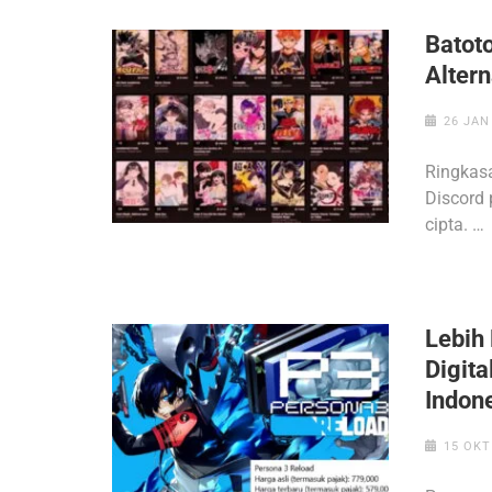
Batot
Altern
26 JAN
Ringkasa
Discord
cipta. …
Lebih
Digit
Indon
15 OKT