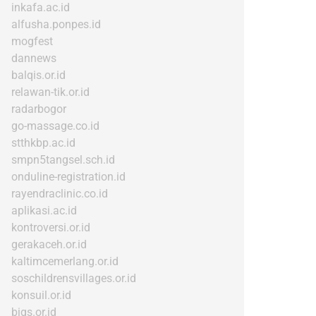
inkafa.ac.id
alfusha.ponpes.id
mogfest
dannews
balqis.or.id
relawan-tik.or.id
radarbogor
go-massage.co.id
stthkbp.ac.id
smpn5tangsel.sch.id
onduline-registration.id
rayendraclinic.co.id
aplikasi.ac.id
kontroversi.or.id
gerakaceh.or.id
kaltimcemerlang.or.id
soschildrensvillages.or.id
konsuil.or.id
bigs.or.id