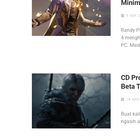
Mini
9 SEP 
Randy P
4 mengha
PC. Mesk
CD Pr
Beta 
18 APR
Buat ka
ngasih a