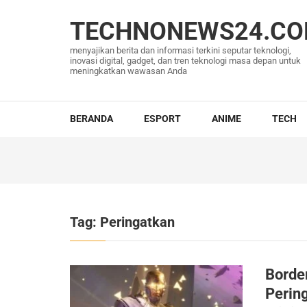
Lompat
ke
TECHNONEWS24.C
konten
menyajikan berita dan informasi terkini seputar teknologi,
(Tekan
inovasi digital, gadget, dan tren teknologi masa depan untuk
meningkatkan wawasan Anda
Enter)
BERANDA
ESPORT
ANIME
TECH
Tag:
Peringatkan
Borde
Pering