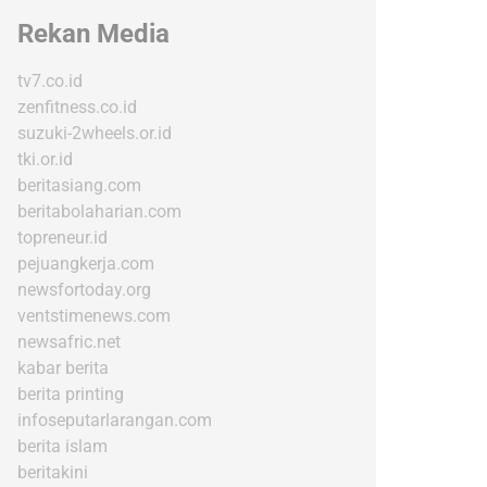
Rekan Media
tv7.co.id
zenfitness.co.id
suzuki-2wheels.or.id
tki.or.id
beritasiang.com
beritabolaharian.com
topreneur.id
pejuangkerja.com
newsfortoday.org
ventstimenews.com
newsafric.net
kabar berita
berita printing
infoseputarlarangan.com
berita islam
beritakini