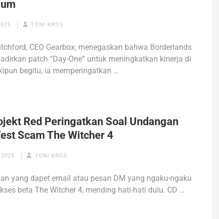
mum
2025
TONI KROS
itchford, CEO Gearbox, menegaskan bahwa Borderlands
dirkan patch “Day-One” untuk meningkatkan kinerja di
ipun begitu, ia memperingatkan …
ojekt Red Peringatkan Soal Undangan
Test Scam The Witcher 4
 2025
TONI KROS
lian yang dapet email atau pesan DM yang ngaku-ngaku
kses beta The Witcher 4, mending hati-hati dulu. CD …