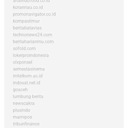
arlaindofood.co.id
koranriau.co.id
promonavigator.co.id
kompastimur
beritabatavias
technonews24.com
beritaharianmu.com
sofold.com
lokerproindonesia
olxponsel
semestasinema
imtelkom.ac.id
indosat.net.id
goaceh
lumbung berita
newscakra
plusindo
mamipos
tribunfinance