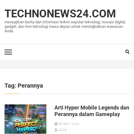
Lompat
ke
TECHNONEWS24.COM
konten
menyajikan berita dan informasi terkini seputar teknologi, inovasi digital,
(Tekan
gadget, dan tren teknologi masa depan untuk meningkatkan wawasan
Anda
Enter)
Tag:
Perannya
Arti Hyper Mobile Legends dan
Perannya dalam Gameplay
28 MEI 2026
JACK