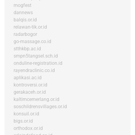
mogfest
dannews
balqis.or.id
relawan-tik.or.id
radarbogor
go-massage.co.id
stthkbp.ac.id
smpn5tangsel.sch.id
onduline-registration.id
rayendraclinic.co.id
aplikasi.ac.id
kontroversi.or.id
gerakaceh.or.id
kaltimcemerlang.or.id
soschildrensvillages.or.id
konsuil.or.id
bigs.or.id
orthodox.or.id