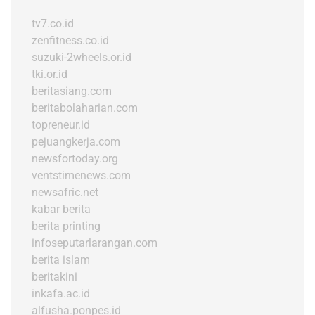
tv7.co.id
zenfitness.co.id
suzuki-2wheels.or.id
tki.or.id
beritasiang.com
beritabolaharian.com
topreneur.id
pejuangkerja.com
newsfortoday.org
ventstimenews.com
newsafric.net
kabar berita
berita printing
infoseputarlarangan.com
berita islam
beritakini
inkafa.ac.id
alfusha.ponpes.id