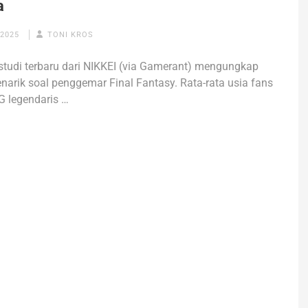
a
 2025
TONI KROS
tudi terbaru dari NIKKEI (via Gamerant) mengungkap
narik soal penggemar Final Fantasy. Rata-rata usia fans
G legendaris …