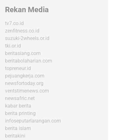
Rekan Media
tv7.co.id
zenfitness.co.id
suzuki-2wheels.or.id
tki.or.id
beritasiang.com
beritabolaharian.com
topreneur.id
pejuangkerja.com
newsfortoday.org
ventstimenews.com
newsafric.net
kabar berita
berita printing
infoseputarlarangan.com
berita islam
beritakini