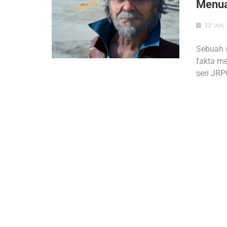
Menu
22 JUL
Sebuah s
fakta me
seri JRP