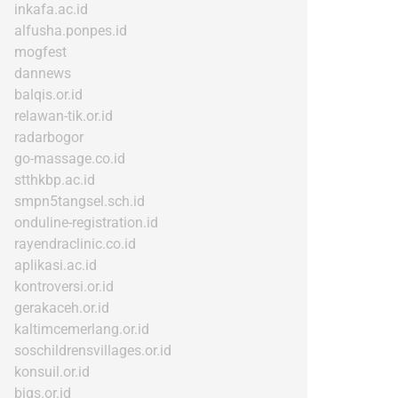
inkafa.ac.id
alfusha.ponpes.id
mogfest
dannews
balqis.or.id
relawan-tik.or.id
radarbogor
go-massage.co.id
stthkbp.ac.id
smpn5tangsel.sch.id
onduline-registration.id
rayendraclinic.co.id
aplikasi.ac.id
kontroversi.or.id
gerakaceh.or.id
kaltimcemerlang.or.id
soschildrensvillages.or.id
konsuil.or.id
bigs.or.id