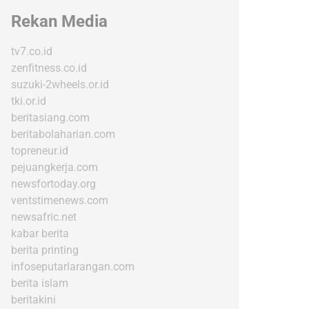
Rekan Media
tv7.co.id
zenfitness.co.id
suzuki-2wheels.or.id
tki.or.id
beritasiang.com
beritabolaharian.com
topreneur.id
pejuangkerja.com
newsfortoday.org
ventstimenews.com
newsafric.net
kabar berita
berita printing
infoseputarlarangan.com
berita islam
beritakini