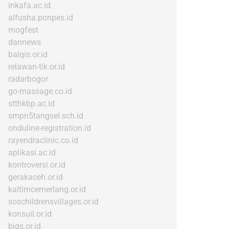
inkafa.ac.id
alfusha.ponpes.id
mogfest
dannews
balqis.or.id
relawan-tik.or.id
radarbogor
go-massage.co.id
stthkbp.ac.id
smpn5tangsel.sch.id
onduline-registration.id
rayendraclinic.co.id
aplikasi.ac.id
kontroversi.or.id
gerakaceh.or.id
kaltimcemerlang.or.id
soschildrensvillages.or.id
konsuil.or.id
bigs.or.id