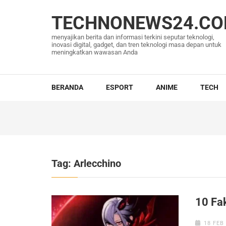
Lompat
ke
TECHNONEWS24.C
konten
menyajikan berita dan informasi terkini seputar teknologi,
(Tekan
inovasi digital, gadget, dan tren teknologi masa depan untuk
meningkatkan wawasan Anda
Enter)
BERANDA
ESPORT
ANIME
TECH
Tag:
Arlecchino
10 Fa
18 FEB